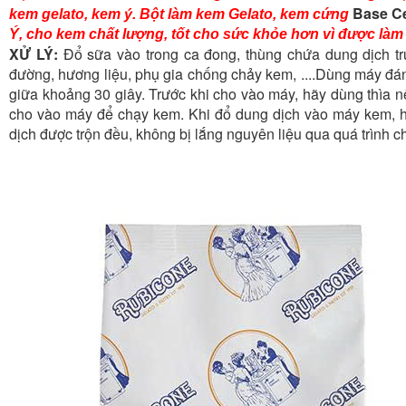
Base C
kem gelato, kem ý. Bột làm kem Gelato, kem cứng
Ý, cho kem chất lượng, tốt cho sức khỏe hơn vì được làm t
XỬ LÝ:
Đổ sữa vào trong ca đong, thùng chứa dung dịch t
đường, hương liệu, phụ gia chống chảy kem, ....Dùng máy đánh
giữa khoảng 30 giây. Trước khi cho vào máy, hãy dùng thìa n
cho vào máy để chạy kem. Khi đổ dung dịch vào máy kem, h
dịch được trộn đều, không bị lắng nguyên liệu qua quá trình ch