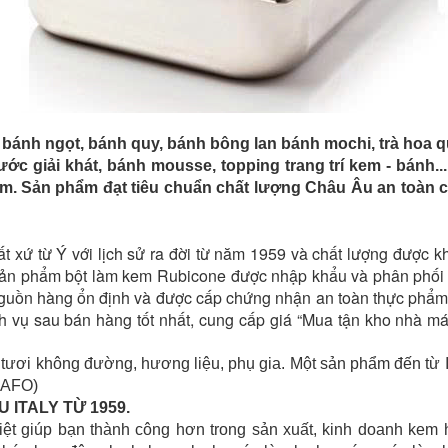
 bánh ngọt, bánh quy, bánh bông lan bánh mochi, trà hoa 
ớc giải khát, bánh mousse, topping trang trí kem - bánh..
hẩm. Sản phẩm đạt tiêu chuẩn chất lượng Châu Âu an toàn 
xứ từ Ý với lịch sử ra đời từ năm 1959 và chất lượng được kh
c sản phẩm bột làm kem Rubicone được nhập khẩu và phân phối 
uồn hàng ổn định và được cấp chứng nhận an toàn thực phẩm
ch vụ sau bán hàng tốt nhất, cung cấp giá “Mua tận kho nhà má
tươi không đường, hương liệu, phụ gia. Một sản phẩm đến từ I
PAFO)
 ITALY TỪ 1959.
việt giúp bạn thành công hơn trong sản xuất, kinh doanh ke