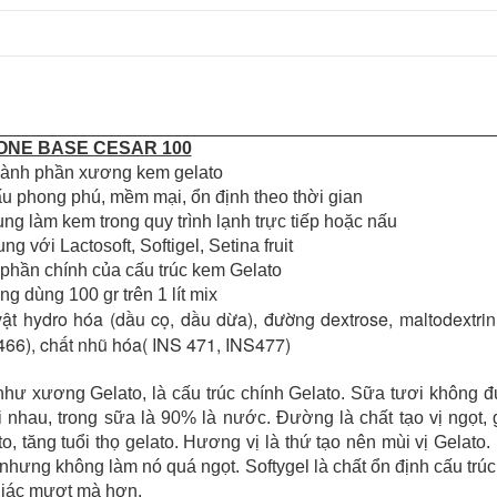
Ngân hàng Ngoại thương Việt Nam
Chi nhánh:
Vietcombank Tây Hà Nội
Chủ TK:
CÔNG TY TNHH TADAVINA
Số TK:
069 1000 886 001
Ngân hàng TMCP Việt Nam Thịnh Vượng
ONE BASE CESAR 100
Chi nhánh:
Chi nhánh VBbank Hà Nội
Chủ TK:
Nguyễn Văn Tuấn
hành phần xương kem gelato
Số TK:
222 899 001
u phong phú, mềm mại, ổn định theo thời gian
g làm kem trong quy trình lạnh trực tiếp hoặc nấu
Ngân hàng Ngoại thương Việt Nam
với Lactosoft, Softigel, Setina fruit
Chi nhánh:
Chi nhánh Vietcombank Hà Nội
Chủ TK:
Nguyễn Văn Tuấn
phần chính của cấu trúc kem Gelato
Số TK:
1986 883 888
 dùng 100 gr trên 1 lít mix
vật hydro hóa (dầu cọ, dầu dừa), đường dextrose, maltodextri
 466), chất nhũ hóa( INS 471, INS477)
hư xương Gelato, là cấu trúc chính Gelato. Sữa tươi không 
ới nhau, trong sữa là 90% là nước. Đường là chất tạo vị ngọt,
, tăng tuổi thọ gelato. Hương vị là thứ tạo nên mùi vị Gelato.
nhưng không làm nó quá ngọt. Softygel là chất ổn định cấu trúc
 giác mượt mà hơn.