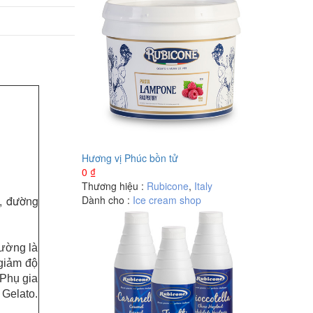
Hương vị Phúc bồn tử
0
₫
Thương hiệu :
Rubicone
,
Italy
Dành cho :
Ice cream shop
n, đường
đường là
 giảm độ
 Phụ gia
 Gelato.