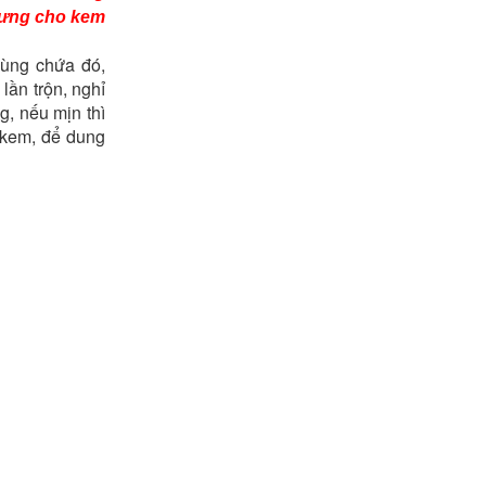
trưng cho kem
hùng chứa đó,
lần trộn, nghỉ
g, nếu mịn thì
 kem, để dung