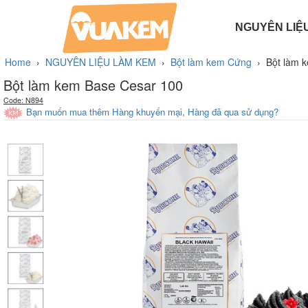
NGUYÊN LIỆ
BỘT LÀM BÁNH
PHỤ GIA LÀM KEM
BỘT LÀM KEM TƯƠI
HƯƠNG LIỆU LÀM KEM
BỘT LÀM KEM CỨNG
Home
›
NGUYÊN LIỆU LÀM KEM
›
Bột làm kem Cứng
›
Bột làm 
Bột làm kem Base Cesar 100
Code: N894
Bạn muốn mua thêm Hàng khuyến mại, Hàng đã qua sử dụng?