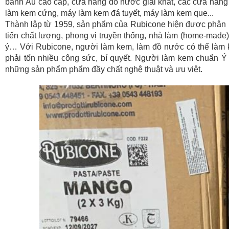
bánh Âu cao cấp, cửa hàng đồ nước giải khát, các cửa hàng
làm kem cứng, máy làm kem đá tuyết, máy làm kem que...
Thành lập từ 1959, sản phẩm của Rubicone hiện được phân ph
tiến chất lượng, phong vị truyền thống, nhà làm (home-mad
ý… Với Rubicone, người làm kem, làm đồ nước có thể làm k
phải tốn nhiều công sức, bí quyết. Người làm kem chuẩn Ý
những sản phẩm phẩm đầy chất nghệ thuật và ưu việt.