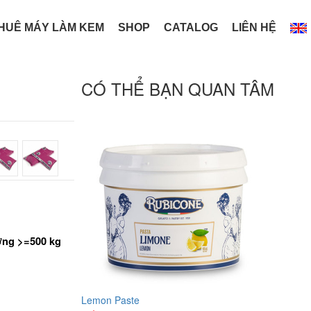
HUÊ MÁY LÀM KEM
SHOP
CATALOG
LIÊN HỆ
CÓ THỂ BẠN QUAN TÂM
ợng >=500 kg
Lemon Paste