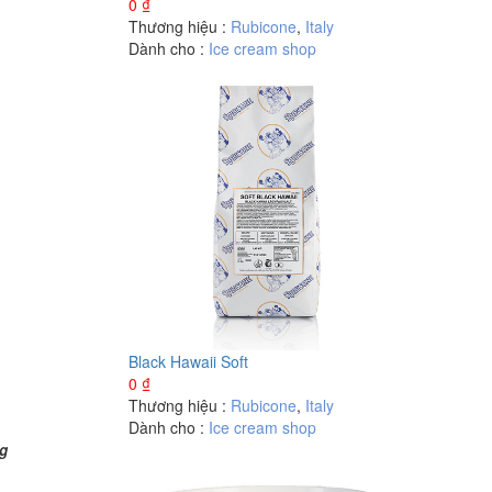
0
₫
Thương hiệu :
Rubicone
,
Italy
Dành cho :
Ice cream shop
Black Hawaii Soft
0
₫
Thương hiệu :
Rubicone
,
Italy
Dành cho :
Ice cream shop
ng