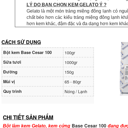
LÝ DO BẠN CHỌN KEM GELATO Ý ?
Gelato là một món tráng miệng đông lạnh có ngu
chất béo hơn các kiểu tráng miệng đông lạnh kh
hơn kem khác, đậm đặc và đa dạng hơn kem khác.
CÁCH SỬ DỤNG
Bột kem Base Cesar 100
100gr
Sữa tươi
1000gr
Đường
150g
Mùi vị
65 - 80gr
Quy trình
Nóng / Lạnh
CHI TIẾT SẢN PHẨM
Base Cesar 100
Bột làm kem Gelato, kem cứng
đang đượ