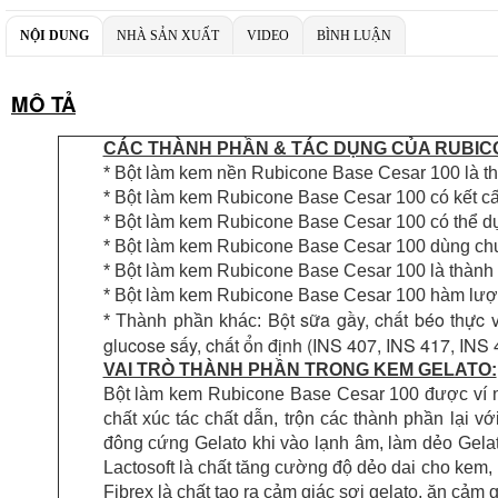
NỘI DUNG
NHÀ SẢN XUẤT
VIDEO
BÌNH LUẬN
MÔ TẢ
CÁC THÀNH PHẦN & TÁC DỤNG CỦA RUBIC
* Bột làm kem nền Rubicone Base Cesar 100 là t
* Bột làm kem Rubicone Base Cesar 100 có kết cấ
* Bột làm kem Rubicone Base Cesar 100 có thể dụn
* Bột làm kem Rubicone Base Cesar 100 dùng chung 
* Bột làm kem Rubicone Base Cesar 100 là thành 
* Bột làm kem Rubicone Base Cesar 100 hàm lượng
Bột sữa gầy, chất béo thực 
* Thành phần khác:
glucose sấy, chất ổn định (INS 407, INS 417, INS
VAI TRÒ THÀNH PHẦN TRONG KEM GELATO:
Bột làm kem Rubicone Base Cesar 100 được ví n
chất xúc tác chất dẫn, trộn các thành phần lại v
đông cứng Gelato khi vào lạnh âm, làm dẻo Gelato
Lactosoft là chất tăng cường độ dẻo dai cho kem, 
Fibrex là chất tạo ra cảm giác sợi gelato, ăn cảm