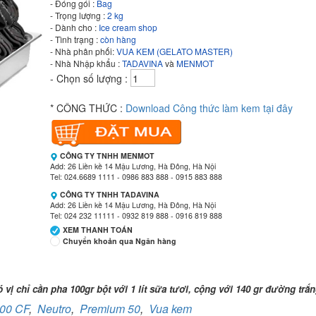
- Đóng gói :
Bag
- Trọng lượng :
2 kg
- Dành cho :
Ice cream shop
- Tình trạng :
còn hàng
- Nhà phân phối:
VUA KEM (GELATO MASTER)
- Nhà Nhập khẩu :
TADAVINA
và
MENMOT
- Chọn số lượng :
* CÔNG THỨC :
Download Công thức làm kem tại đây
CÔNG TY TNHH MENMOT
Add: 26 Liền kề 14 Mậu Lương, Hà Đông, Hà Nội
Tel: 024.6689 1111 - 0986 883 888 - 0915 883 888
CÔNG TY TNHH TADAVINA
Add: 26 Liền kề 14 Mậu Lương, Hà Đông, Hà Nội
Tel: 024 232 11111 - 0932 819 888 - 0916 819 888
XEM THANH TOÁN
Chuyển khoản qua Ngân hàng
Ngân hàng Ngoại thương Việt Nam
Chi nhánh:
Vietcombank Tây Hà Nội
 chỉ cần pha 100gr bột với 1 lít sữa tươi, cộng với 140 gr đường trắ
Chủ TK:
CÔNG TY TNHH MENMOT
00 CF
,
Neutro
,
Premium 50
,
Vua kem
Số TK:
069 1000 811 888