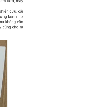
kem tươi, máy
ghiên cứu, cải
lượng kem như
 mà không cần
y cũng cho ra