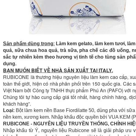
Sản phẩm dùng trong
:
Làm kem gelato, làm kem tươi, làm
quả, sữa chua hoa quả, trà sữa, pha chế các đồ uống, nư
sắc tự nhiên kèm theo hương vị tinh tế cho tùng sản p
dụng.
BẠN MUỐN BIẾT VỀ NHÀ SẢN XUẤT TẠI ITALY.
RUBICONE là thương hiệu nguyên liệu làm kem cao cấp, xuất 
toàn thế giới, hiện có nhà phân phối trên 150 quốc gia. Cá
Việt Nam bởi Công ty TNHH thực phẩm Phú An (PAFO) với ng
Chúng tôi tự hào cung cấp giá tốt nhất, hàng chính hãng, dị
khách hàng”.
Loại:
Bột làm kem nền Base Fiordilatte 50, dùng pha với sữa 
nền kem, xương kem. Nhập khẩu độc quyền bởi VUA KEM (
RUBICONE - NGUYÊN LIỆU TRUYỀN THỐNG, CHÍNH HIỆU
Nhập khẩu từ Ý, nguyên liệu Rubicone sẽ là giải pháp ưu 