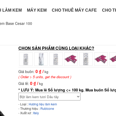
U LÀM KEM
MÁY KEM
CHO THUÊ MÁY CAFE
CHO T
kem Base Cesar 100
CHON SẢN PHẨM CÙNG LOẠI KHÁC?
0
₫ /
Giá buôn:
kg
( Order > 5 units, get the discount )
0
₫ /
Giá lẻ:
kg
* LƯU Ý: Mua lẻ Số lượng <= 100 kg. Mua buôn Số lư
- Loại :
Hương liệu làm kem
- Thương hiệu :
Rubicone
- Xuất xứ :
Italy