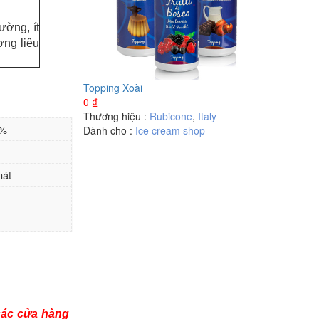
ường, ít
ơng liệu
Topping Xoài
0
₫
Thương hiệu :
Rubicone
,
Italy
 %
Dành cho :
Ice cream shop
mát
các cửa hàng