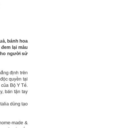
quả, bánh hoa
. đem lại màu
cho người sử
ẳng định trên
độc quyền tại
 của Bộ Y Tế.
y, bán tận tay
talia dùng tạo
m home-made &