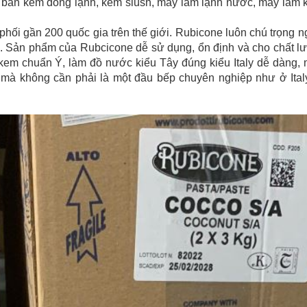
 bán kem đông lạnh, kem slush, máy làm lạnh nước, máy làm 
ối gần 200 quốc gia trên thế giới. Rubicone luôn chú trọng n
e). Sản phẩm của Rubcicone dễ sử dụng, ổn định và cho chất 
em chuẩn Ý, làm đồ nước kiểu Tây đúng kiểu Italy dễ dàng,
 mà không cần phải là một đầu bếp chuyên nghiệp như ở Ital