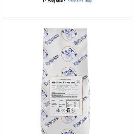
Thương hiệu :
Torronalba
,
Italy