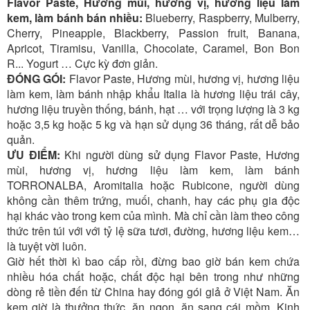
Flavor Paste, Hương mùi, hương vị, hương liệu làm
kem, làm bánh bán nhiều:
Blueberry, Raspberry, Mulberry,
Cherry, Pineapple, Blackberry, Passion fruit, Banana,
Apricot, Tiramisu, Vanilla, Chocolate, Caramel, Bon Bon
R... Yogurt … Cực kỳ đơn giản.
ĐÓNG GÓI:
Flavor Paste, Hương mùi, hương vị, hương liệu
làm kem, làm bánh nhập khẩu Italia là hương liệu trái cây,
hương liệu truyền thống, bánh, hạt … với trọng lượng là 3 kg
hoặc 3,5 kg hoặc 5 kg và hạn sử dụng 36 tháng, rất dễ bảo
quản.
ƯU ĐIỂM:
Khi người dùng sử dụng Flavor Paste, Hương
mùi, hương vị, hương liệu làm kem, làm bánh
TORRONALBA, Aromitalia hoặc Rubicone, người dùng
không cần thêm trứng, muối, chanh, hay các phụ gia độc
hại khác vào trong kem của mình. Mà chỉ cần làm theo công
thức trên túi với với tỷ lệ sữa tươi, đường, hương liệu kem…
là tuyệt vời luôn.
Giờ hết thời kì bao cấp rồi, đừng bao giờ bán kem chứa
nhiều hóa chất hoặc, chất độc hại bên trong như những
dòng rẻ tiền đến từ China hay đóng gói giả ở Việt Nam. Ăn
kem giờ là thưởng thức, ăn ngon, ăn sang cái mồm. Kinh