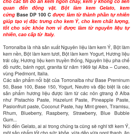
cho các tín đồ ăn kem ngon chay, kem ý không có liên
quan đến động vật. Bột làm kem Gelato, kem
Base DP 100 C
cứng
được làm từ thành phần tự nhiên
giúp tạo vị đặc trưng cho kem Ý, cho kem chất lượng,
tốt cho sức khỏe hơn vì được làm từ nguyên liệu tự
nhiên, cao cấp từ Italy.
Torronalba là nhà sản xuất Nguyên liệu làm kem Ý, Bột làm
kem nền, Bột làm kem tươi, Bột làm kem Yogurt, Hương liệu
trái cây, Hương liệu kem truyền thống, Nguyên liệu pha chế
đồ nước, bánh ngọt, granita từ năm 1969 tại Alba – Cuneo,
vùng Piedmont, Italia.
Các sản phẩm nổi bật của Torronalba như Base Preminum
50, Base 100, Base 150, Yogurt, Neutro và đặc biệt là các
sản phẩm hương liệu được làm từ các nôn gtrang ở Alba
như Pistachio Paste, Hazelunt Paste, Pineapple Paste,
Pasionfruit paste, Coconut Paste, hay Mint green, Tiramisu,
Rhum, Blueberry, Raspberry, Strawberry, Blue Bubble
Gum...
Nói đến Gelato, ai ai trong chúng ta cũng sẽ nghĩ tới kem Ý,
một sản phẩm tốt cho sức khỏe, vừa dẻo vừa ngọt thanh, ăn