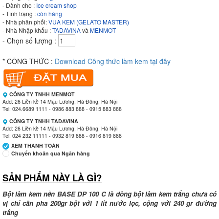
- Dành cho :
Ice cream shop
- Tình trạng :
còn hàng
- Nhà phân phối:
VUA KEM (GELATO MASTER)
- Nhà Nhập khẩu :
TADAVINA
và
MENMOT
- Chọn số lượng :
* CÔNG THỨC :
Download Công thức làm kem tại đây
CÔNG TY TNHH MENMOT
Add: 26 Liền kề 14 Mậu Lương, Hà Đông, Hà Nội
Tel: 024.6689 1111 - 0986 883 888 - 0915 883 888
CÔNG TY TNHH TADAVINA
Add: 26 Liền kề 14 Mậu Lương, Hà Đông, Hà Nội
Tel: 024 232 11111 - 0932 819 888 - 0916 819 888
XEM THANH TOÁN
Chuyển khoản qua Ngân hàng
SẢN PHẨM NÀY LÀ GÌ?
Ngân hàng Ngoại thương Việt Nam
Chi nhánh:
Vietcombank Tây Hà Nội
Chủ TK:
CÔNG TY TNHH MENMOT
Bột làm kem nền BASE DP 100 C là dòng bột làm kem trắng chưa có
Số TK:
069 1000 811 888
vị chỉ cần pha 200gr bột với 1 lít nước lọc, cộng với 240 gr đường
trắng
Ngân hàng Ngoại thương Việt Nam