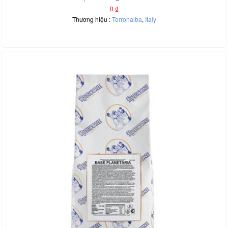
0
₫
Thương hiệu :
Torronalba
,
Italy