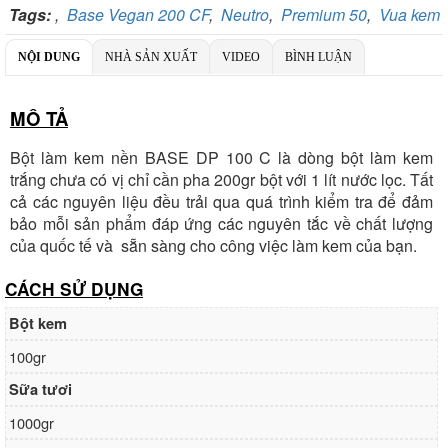
Tags:
,
Base Vegan 200 CF
,
Neutro
,
Premium 50
,
Vua kem
Chi nhánh:
Vietcombank Tây Hà Nội
Chủ TK:
CÔNG TY TNHH TADAVINA
Số TK:
069 1000 886 001
NỘI DUNG
NHÀ SẢN XUẤT
VIDEO
BÌNH LUẬN
Ngân hàng TMCP Việt Nam Thịnh Vượng
Chi nhánh:
Chi nhánh VBbank Hà Nội
MÔ TẢ
Chủ TK:
Nguyễn Văn Tuấn
Số TK:
222 899 001
Bột làm kem nền
BASE DP 100 C
là dòng bột làm kem
trắng chưa có vị chỉ cần pha 200gr bột với 1 lít nước lọc.
Tất
Ngân hàng Ngoại thương Việt Nam
Chi nhánh:
Chi nhánh Vietcombank Hà Nội
cả các nguyên liệu đều trải qua quá trình kiểm tra để đảm
Chủ TK:
Nguyễn Văn Tuấn
bảo mỗi sản phẩm đáp ứng các nguyên tắc về chất lượng
Số TK:
1986 883 888
của quốc tế và sẵn sàng cho công việc làm kem của bạn.
CÁCH SỬ DỤNG
Bột kem
100gr
Sữa tươi
1000gr