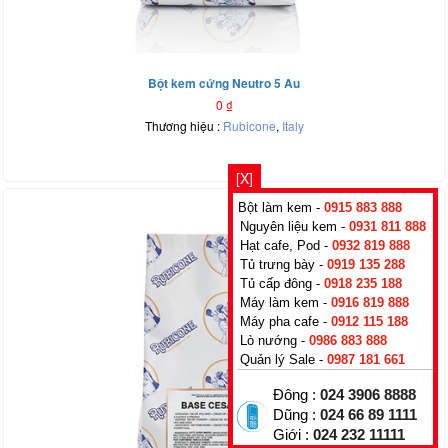
Bột kem cứng Neutro 5 Au
0
₫
Thương hiệu :
Rubicone
,
Italy
[X]
Bột làm kem -
0915 883 888
Nguyên liệu kem -
0931 811 888
Hạt cafe, Pod -
0932 819 888
Tủ trưng bày -
0919 135 288
Tủ cấp đông -
0918 235 188
Máy làm kem -
0916 819 888
Máy pha cafe -
0912 115 188
Lò nướng -
0986 883 888
Quản lý Sale -
0987 181 661
Đông :
024 3906 8888
Dũng :
024 66 89 1111
Giới :
024 232 11111