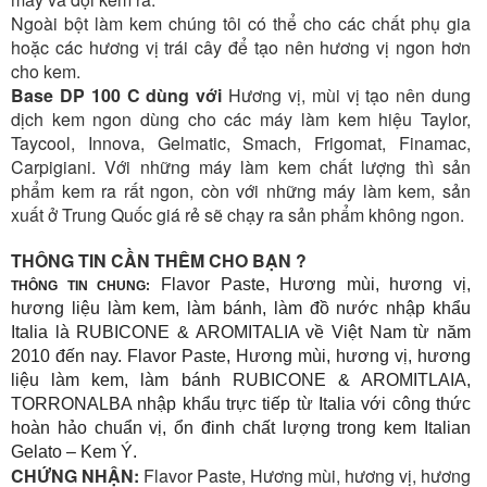
Ngoài bột làm kem chúng tôi có thể cho các chất phụ gia
hoặc các hương vị trái cây để tạo nên hương vị ngon hơn
cho kem.
Base DP 100 C dùng với
Hương vị, mùi vị tạo nên dung
dịch kem ngon dùng cho các máy làm kem hiệu Taylor,
Taycool, Innova, Gelmatic, Smach, Frigomat, Finamac,
Carpigiani. Với những máy làm kem chất lượng thì sản
phẩm kem ra rất ngon, còn với những máy làm kem, sản
xuất ở Trung Quốc giá rẻ sẽ chạy ra sản phẩm không ngon.
THÔNG TIN CẦN THÊM CHO BẠN ?
Flavor Paste, Hương mùi, hương vị,
THÔNG TIN CHUNG:
hương liệu làm kem, làm bánh, làm đồ nước nhập khẩu
Italia là RUBICONE & AROMITALIA về Việt Nam từ năm
2010 đến nay. Flavor Paste, Hương mùi, hương vị, hương
liệu làm kem, làm bánh RUBICONE & AROMITLAIA,
TORRONALBA nhập khẩu trực tiếp từ Italia với công thức
hoàn hảo chuẩn vị, ổn đinh chất lượng trong kem Italian
Gelato – Kem Ý.
CHỨNG NHẬN:
Flavor Paste, Hương mùi, hương vị, hương