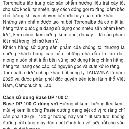
Torronalba tập trung các sản phẩm hương liệu trái cây tốt
cho sức khoẻ, tự nhiên, quy cách đóng gói rõ ràng, đảm bảo
chất lượng khi vận chuyển từ nước này qua nước khác.
Những sản phẩm được tạo ra bởi Torronalba đã có mặt tại
hàng trăm quốc gia đang sử dụng cho nhiều sản phẩm kem
tươi, kem chua, kem cứng, kem que, đá xay ... là sản phẩm
tốt nhất trong lịch sử kem Ý.
Khách hàng sử dụng sản phẩm của chúng tôi thường là
những khách hàng cao cấp, những nhà đầu tư lâu dài,
mong muốn phát triển bền vững, sử dụng hàng chính hãng,
hàng tốt, hàng cao cấp, có nguyên gốc và xuất xứ rõ ràng.
Torronalba được nhập khẩu bởi công ty TADAVINA từ năm
2025 và được phân phối độc quyền trên toàn lãnh thổ Việt
Nam, Camphuchia, Lào.
Cách sử dụng
Base DP 100 C
Base DP 100 C dùng với
Hương vị kem, hương liệu kem,
mùi vị kem là dòng Paste dướng dạng sệt có vị rõ ràng chỉ
cần pha 100 gr - 120 gr hương này với 1 lít sữa tươi không
đường, rồi dùng máy đánh bột đánh tan với sữa rồi cho vào
máy và đợi kem ra.