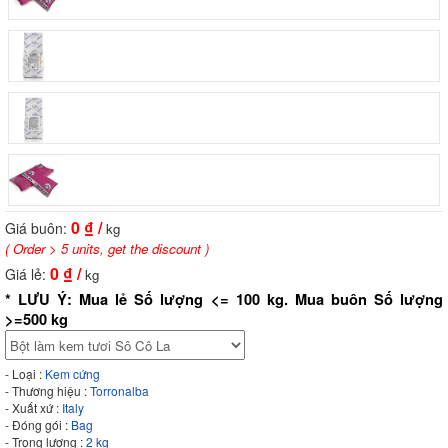
0
₫ /
Giá buôn:
kg
( Order > 5 units, get the discount )
0
₫ /
Giá lẻ:
kg
* LƯU Ý: Mua lẻ Số lượng <= 100 kg. Mua buôn Số lượng
>=500 kg
- Loại :
Kem cứng
- Thương hiệu :
Torronalba
- Xuất xứ :
Italy
- Đóng gói :
Bag
- Trọng lượng :
2 kg