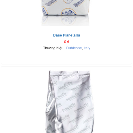
Base Planetaria
0
₫
Thương hiệu :
Rubicone
,
Italy