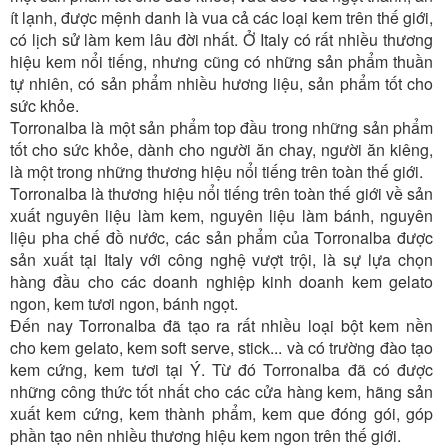
ít lạnh, được mệnh danh là vua cả các loại kem trên thế giới,
có lịch sử làm kem lâu đời nhất. Ở Italy có rất nhiều thương
hiệu kem nổi tiếng, nhưng cũng có những sản phẩm thuần
tự nhiên, có sản phẩm nhiều hương liệu, sản phẩm tốt cho
sức khỏe.
Torronalba là một sản phẩm top đầu trong những sản phẩm
tốt cho sức khỏe, dành cho người ăn chay, người ăn kiêng,
là một trong những thương hiệu nổi tiếng trên toàn thế giới.
Torronalba là thương hiệu nổi tiếng trên toàn thế giới về sản
xuất nguyên liệu làm kem, nguyên liệu làm bánh, nguyên
liệu pha chế đồ nước, các sản phẩm của Torronalba được
sản xuất tại Italy với công nghệ vượt trội, là sự lựa chọn
hàng đầu cho các doanh nghiệp kinh doanh kem gelato
ngon, kem tươi ngon, bánh ngọt.
Đến nay Torronalba đã tạo ra rất nhiều loại bột kem nền
cho kem gelato, kem soft serve, stick... và có trường đào tạo
kem cứng, kem tươi tại Ý. Từ đó Torronalba đã có được
những công thức tốt nhất cho các cửa hàng kem, hãng sản
xuất kem cứng, kem thành phẩm, kem que đóng gói, góp
phần tạo nên nhiều thương hiệu kem ngon trên thế giới.