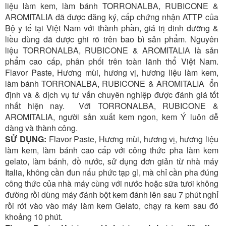
liệu làm kem, làm bánh TORRONALBA, RUBICONE &
AROMITALIA đã được đăng ký, cấp chứng nhận ATTP của
Bộ y tế tại Việt Nam với thành phần, giá trị dinh dưỡng &
liều dùng đã được ghi rõ trên bao bì sản phẩm. Nguyên
liệu
TORRONALBA, RUBICONE
& AROMITALIA là sản
phẩm cao cấp, phân phối trên toàn lãnh thổ Việt Nam.
Flavor Paste, Hương mùi, hương vị, hương liệu làm kem,
làm bánh
TORRONALBA, RUBICONE
& AROMITALIA ổn
định và & dịch vụ tư vấn chuyên nghiệp được đánh giá tốt
nhất hiện nay. Với
TORRONALBA, RUBICONE
&
AROMITALIA, người sản xuất kem ngon, kem Ý luôn dễ
dàng và thành công.
SỬ DỤNG:
Flavor Paste, Hương mùi, hương vị, hương liệu
làm kem, làm bánh cao cấp với công thức pha làm kem
gelato, làm bánh, đồ nước, sử dụng đơn giản từ nhà máy
Italia, không cần đun nấu phức tạp gì, mà chỉ cần pha đúng
công thức của nhà máy cùng với nước hoặc sữa tươi không
đường rồi dùng máy đánh bột kem đánh lên sau 7 phút nghỉ
rồi rót vào vào máy làm kem Gelato, chạy ra kem sau đó
khoảng 10 phút.