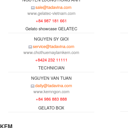
sale@tadavina.com
www.gelatec-vietnam.com
+84 987 181 661
Gelato showcase GELATEC
NGUYEN SY GIOI
service@tadavina.com
www.chothuemaylamkem.com
+8424 232 11111
TECHNICIAN
NGUYEN VAN TUAN
daily@tadavina.com
www.kemngon.com
+84 986 883 888
GELATO BOX
 KEM