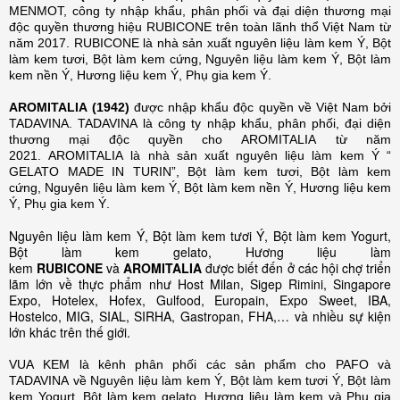
MENMOT, công ty nhập khẩu, phân phối và đại diện thương mại
độc quyền thương hiệu RUBICONE trên toàn lãnh thổ Việt Nam từ
năm 2017. RUBICONE là nhà sản xuất nguyên liệu làm kem Ý, Bột
làm kem tươi, Bột làm kem cứng, Nguyên liệu làm kem Ý, Bột làm
kem nền Ý, Hương liệu kem Ý, Phụ gia kem Ý.
AROMITALIA (1942)
được nhập khẩu độc quyền về Việt Nam bởi
TADAVINA. TADAVINA là công ty nhập khẩu, phân phối, đại diện
thương mại độc quyền cho AROMITALIA từ năm
2021. AROMITALIA là nhà sản xuất nguyên liệu làm kem Ý “
GELATO MADE IN TURIN”, Bột làm kem tươi, Bột làm kem
cứng, Nguyên liệu làm kem Ý, Bột làm kem nền Ý, Hương liệu kem
Ý, Phụ gia kem Ý.
Nguyên liệu làm kem Ý, Bột làm kem tươi Ý, Bột làm kem Yogurt,
Bột làm kem gelato, Hương liệu làm
kem
RUBICONE
và
AROMITALIA
được biết đến ở các hội chợ triển
lãm lớn về thực phẩm như Host Milan, Sigep Rimini, Singapore
Expo, Hotelex, Hofex, Gulfood, Europain, Expo Sweet, IBA,
Hostelco, MIG, SIAL, SIRHA, Gastropan, FHA,… và nhiều sự kiện
lớn khác trên thế giới.
VUA KEM là kênh phân phối các sản phẩm cho PAFO và
TADAVINA về Nguyên liệu làm kem Ý, Bột làm kem tươi Ý, Bột làm
kem Yogurt, Bột làm kem gelato, Hương liệu làm kem và Phụ gia