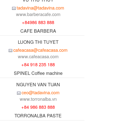
tadavina@tadavina.com
www.barberacafe.com
+84986 883 888
CAFE BARBERA
LUONG THI TUYET
cafeacasa@cafeacasa.com
www.cafeacasa.com
+84 918 235 188
SPINEL Coffee machine
NGUYEN VAN TUAN
ceo@tadavina.com
www.torronalba.vn
+84 986 883 888
TORRONALBA PASTE