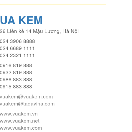
UA KEM
26 Liền kề 14 Mậu Lương, Hà Nội
024 3906 8888
024 6689 1111
024 2321 1111
0916 819 888
0932 819 888
0986 883 888
0915 883 888
vuakem@vuakem.com
vuakem@tadavina.com
www.vuakem.vn
www.vuakem.net
www.vuakem.com