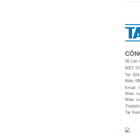
CÔN
26 Liền
MST: 01
Tel: 02
Mob: 09
Email:
i
Web:
ta
Web:
ta
THANH
Tại Vie