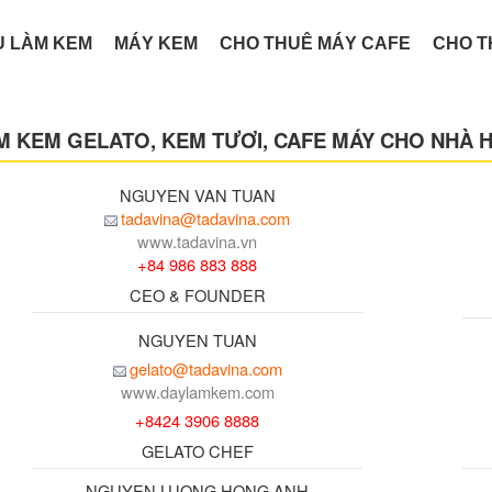
U LÀM KEM
MÁY KEM
CHO THUÊ MÁY CAFE
CHO T
ÀM KEM GELATO, KEM TƯƠI, CAFE MÁY CHO NHÀ
NGUYEN VAN TUAN
tadavina@tadavina.com
www.tadavina.vn
+84 986 883 888
CEO & FOUNDER
NGUYEN TUAN
gelato@tadavina.com
www.daylamkem.com
+8424 3906 8888
GELATO CHEF
NGUYEN LUONG HONG ANH