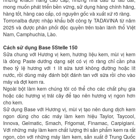
mong muốn phát triển bền vững, sử dụng hàng chính hãng,
hàng tốt, hàng cao cấp, có nguyên gốc và xuất xứ rõ ràng.
Torronalba được nhập khẩu bởi công ty TADAVINA từ năm
2025 và được phân phối độc quyền trên toàn lãnh thổ Việt
Nam, Camphuchia, Lào.
Cách sử dụng
Base 5Stelle 150
Sửa chung với Hương vị kem, hương liệu kem, mùi vị kem
là dòng Paste dướng dạng sệt có vị rõ ràng chỉ cần pha
theo tỷ lệ hương với 1 lít sữa tươi không đường hoặc lít
nước, rồi dùng máy đánh bột đánh tan với sữa rồi cho vào
máy và đợi kem ra.
Ngoài bột làm kem chúng tôi có thể cho các chất phụ gia
hoặc các hương vị trái cây để tạo nên hương vị ngon hơn
cho kem.
Sử dụng Base với Hương vị, mùi vị tạo nên dung dịch kem
ngon dùng cho các máy làm kem hiệu Taylor, Taycool,
Innova, Gelmatic, Smach, Frigomat, Finamac, Carpigiani.
Với những máy làm kem chất lượng thì sản phẩm kem ra rất
ngon, còn với những máy làm kem, sản xuất ở Trung Quốc