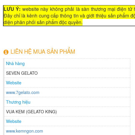
LƯU Ý:
website này không phải là sàn thương mại điện tử 
Đây chỉ là kênh cung cấp thông tin và giới thiệu sản phẩm 
diện phân phối sản phẩm độc quyền.
LIÊN HỆ MUA SẢN PHẨM
Nhà hàng
SEVEN GELATO
Website
www.7gelato.com
Thương hiệu
VUA KEM (GELATO KING)
Website
www.kemngon.com