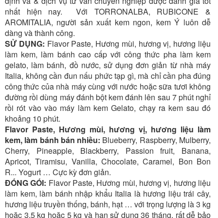
định và & dịch vụ tư vấn chuyên nghiệp được đánh giá tốt
nhất hiện nay. Với
TORRONALBA, RUBICONE
&
AROMITALIA, người sản xuất kem ngon, kem Ý luôn dễ
dàng và thành công.
SỬ DỤNG:
Flavor Paste, Hương mùi, hương vị, hương liệu
làm kem, làm bánh cao cấp với công thức pha làm kem
gelato, làm bánh, đồ nước, sử dụng đơn giản từ nhà máy
Italia, không cần đun nấu phức tạp gì, mà chỉ cần pha đúng
công thức của nhà máy cùng với nước hoặc sữa tươi không
đường rồi dùng máy đánh bột kem đánh lên sau 7 phút nghỉ
rồi rót vào vào máy làm kem Gelato, chạy ra kem sau đó
khoảng 10 phút.
Flavor Paste, Hương mùi, hương vị, hương liệu làm
kem, làm bánh bán nhiều:
Blueberry, Raspberry, Mulberry,
Cherry, Pineapple, Blackberry, Passion fruit, Banana,
Apricot, Tiramisu, Vanilla, Chocolate, Caramel, Bon Bon
R... Yogurt … Cực kỳ đơn giản.
ĐÓNG GÓI:
Flavor Paste, Hương mùi, hương vị, hương liệu
làm kem, làm bánh nhập khẩu Italia là hương liệu trái cây,
hương liệu truyền thống, bánh, hạt … với trọng lượng là 3 kg
hoặc 3,5 kg hoặc 5 kg và hạn sử dụng 36 tháng, rất dễ bảo