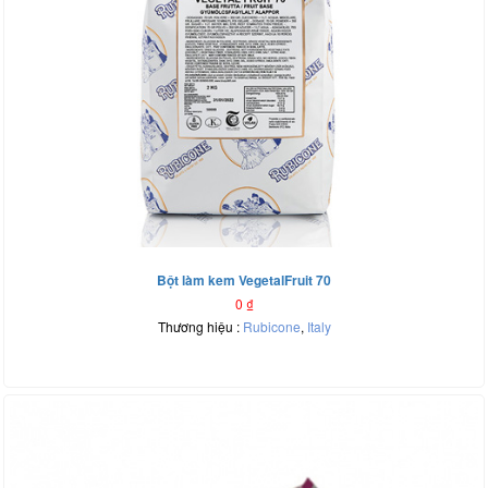
Bột làm kem VegetalFruit 70
0
₫
Thương hiệu :
Rubicone
,
Italy