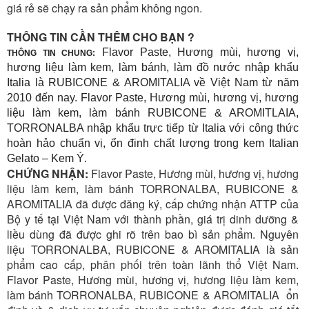
giá rẻ sẽ chạy ra sản phẩm không ngon.
THÔNG TIN CẦN THÊM CHO BẠN ?
Flavor Paste, Hương mùi, hương vị,
THÔNG TIN CHUNG:
hương liệu làm kem, làm bánh, làm đồ nước nhập khẩu
Italia là RUBICONE & AROMITALIA về Việt Nam từ năm
2010 đến nay. Flavor Paste, Hương mùi, hương vị, hương
liệu làm kem, làm bánh RUBICONE & AROMITLAIA,
TORRONALBA nhập khẩu trực tiếp từ Italia với công thức
hoàn hảo chuẩn vị, ổn đinh chất lượng trong kem Italian
Gelato – Kem Ý.
CHỨNG NHẬN:
Flavor Paste, Hương mùi, hương vị, hương
liệu làm kem, làm bánh TORRONALBA, RUBICONE &
AROMITALIA đã được đăng ký, cấp chứng nhận ATTP của
Bộ y tế tại Việt Nam với thành phần, giá trị dinh dưỡng &
liều dùng đã được ghi rõ trên bao bì sản phẩm. Nguyên
liệu
TORRONALBA, RUBICONE
& AROMITALIA là sản
phẩm cao cấp, phân phối trên toàn lãnh thổ Việt Nam.
Flavor Paste, Hương mùi, hương vị, hương liệu làm kem,
làm bánh
TORRONALBA, RUBICONE
& AROMITALIA ổn