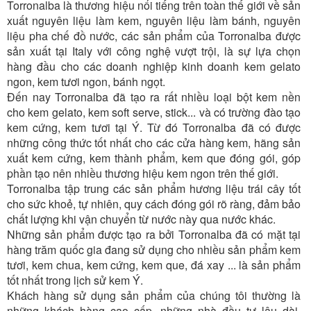
Torronalba là thương hiệu nổi tiếng trên toàn thế giới về sản
xuất nguyên liệu làm kem, nguyên liệu làm bánh, nguyên
liệu pha chế đồ nước, các sản phẩm của Torronalba được
sản xuất tại Italy với công nghệ vượt trội, là sự lựa chọn
hàng đầu cho các doanh nghiệp kinh doanh kem gelato
ngon, kem tươi ngon, bánh ngọt.
Đến nay Torronalba đã tạo ra rất nhiều loại bột kem nền
cho kem gelato, kem soft serve, stick... và có trường đào tạo
kem cứng, kem tươi tại Ý. Từ đó Torronalba đã có được
những công thức tốt nhất cho các cửa hàng kem, hãng sản
xuất kem cứng, kem thành phẩm, kem que đóng gói, góp
phần tạo nên nhiều thương hiệu kem ngon trên thế giới.
Torronalba tập trung các sản phẩm hương liệu trái cây tốt
cho sức khoẻ, tự nhiên, quy cách đóng gói rõ ràng, đảm bảo
chất lượng khi vận chuyển từ nước này qua nước khác.
Những sản phẩm được tạo ra bởi Torronalba đã có mặt tại
hàng trăm quốc gia đang sử dụng cho nhiều sản phẩm kem
tươi, kem chua, kem cứng, kem que, đá xay ... là sản phẩm
tốt nhất trong lịch sử kem Ý.
Khách hàng sử dụng sản phẩm của chúng tôi thường là
những khách hàng cao cấp, những nhà đầu tư lâu dài,