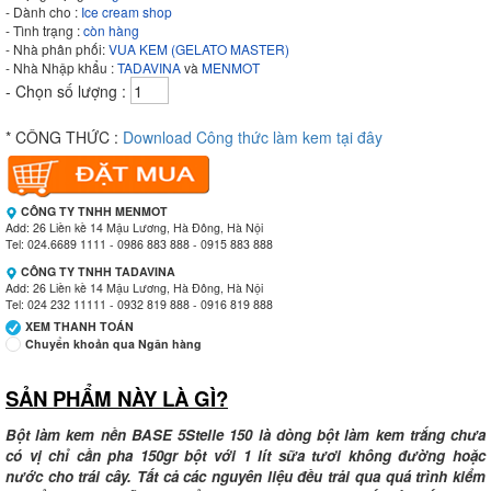
- Dành cho :
Ice cream shop
- Tình trạng :
còn hàng
- Nhà phân phối:
VUA KEM (GELATO MASTER)
- Nhà Nhập khẩu :
TADAVINA
và
MENMOT
- Chọn số lượng :
* CÔNG THỨC :
Download Công thức làm kem tại đây
CÔNG TY TNHH MENMOT
Add: 26 Liền kề 14 Mậu Lương, Hà Đông, Hà Nội
Tel: 024.6689 1111 - 0986 883 888 - 0915 883 888
CÔNG TY TNHH TADAVINA
Add: 26 Liền kề 14 Mậu Lương, Hà Đông, Hà Nội
Tel: 024 232 11111 - 0932 819 888 - 0916 819 888
XEM THANH TOÁN
Chuyển khoản qua Ngân hàng
SẢN PHẨM NÀY LÀ GÌ?
Ngân hàng Ngoại thương Việt Nam
Chi nhánh:
Vietcombank Tây Hà Nội
Chủ TK:
CÔNG TY TNHH MENMOT
Bột làm kem nền BASE 5Stelle 150 là dòng bột làm kem trắng chưa
Số TK:
069 1000 811 888
có vị chỉ cần pha 150gr bột với 1 lít sữa tươi không đường hoặc
nước cho trái cây. Tất cả các nguyên liệu đều trải qua quá trình kiểm
Ngân hàng Ngoại thương Việt Nam