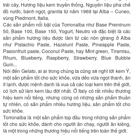
trái cây, Hương liệu kem truyền thống, Nguyên liệu pha chế
đồ nước, bánh ngọt, granita từ năm 1969 tại Alba – Cuneo,
vùng Piedmont, Italia.
Các sản phẩm nổi bật của Torronalba như Base Preminum
50, Base 100, Base 150, Yogurt, Neutro và đặc biệt là các
sản phẩm hương liệu được làm từ các nôn gtrang ở Alba
như Pistachio Paste, Hazelunt Paste, Pineapple Paste,
Pasionfruit paste, Coconut Paste, hay Mint green, Tiramisu,
Rhum, Blueberry, Raspberry, Strawberry, Blue Bubble
Gum...
Nói đến Gelato, ai ai trong chúng ta cũng sẽ nghĩ tới kem Ý,
một sản phẩm tốt cho sức khỏe, vừa dẻo vừa ngọt thanh, ăn
ít lạnh, được mệnh danh là vua cả các loại kem trên thế giới,
có lịch sử làm kem lâu đời nhất. Ở Italy có rất nhiều thương
hiệu kem nổi tiếng, nhưng cũng có những sản phẩm thuần
tự nhiên, có sản phẩm nhiều hương liệu, sản phẩm tốt cho
sức khỏe.
Torronalba là một sản phẩm top đầu trong những sản phẩm
tốt cho sức khỏe, dành cho người ăn chay, người ăn kiêng,
là một trong những thương hiệu nổi tiếng trên toàn thế giới.