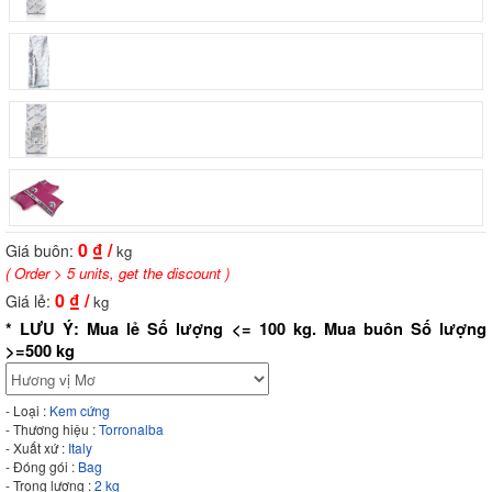
0
₫ /
Giá buôn:
kg
( Order > 5 units, get the discount )
0
₫ /
Giá lẻ:
kg
* LƯU Ý: Mua lẻ Số lượng <= 100 kg. Mua buôn Số lượng
>=500 kg
- Loại :
Kem cứng
- Thương hiệu :
Torronalba
- Xuất xứ :
Italy
- Đóng gói :
Bag
- Trọng lượng :
2 kg