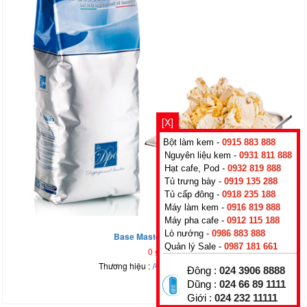
[X]
Bột làm kem -
0915 883 888
Nguyên liệu kem -
0931 811 888
Hạt cafe, Pod -
0932 819 888
Tủ trưng bày -
0919 135 288
Tủ cấp đông -
0918 235 188
Máy làm kem -
0916 819 888
Máy pha cafe -
0912 115 188
Lò nướng -
0986 883 888
Base Master 100 CF
Quản lý Sale -
0987 181 661
0
₫
Thương hiệu :
Aromitalia
,
Italy
Đông :
024 3906 8888
Dũng :
024 66 89 1111
Giới :
024 232 11111