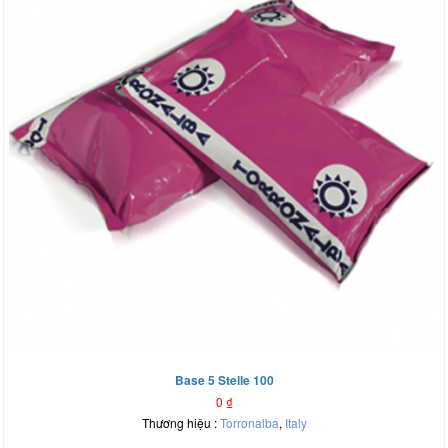
Base 5 Stelle 100
0
₫
Thương hiệu :
Torronalba
,
Italy