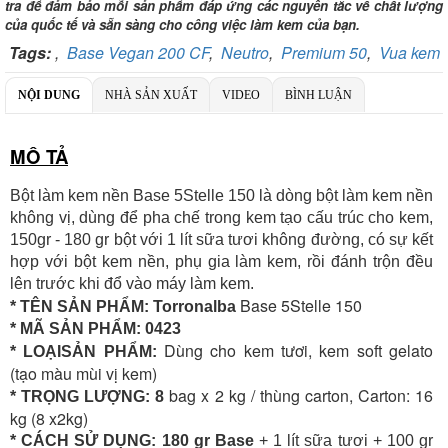
tra để đảm bảo mỗi sản phẩm đáp ứng các nguyên tắc về chất lượng
Chi nhánh:
Vietcombank Tây Hà Nội
của quốc tế và sẵn sàng cho công việc làm kem của bạn.
Chủ TK:
CÔNG TY TNHH TADAVINA
Số TK:
069 1000 886 001
Tags:
,
Base Vegan 200 CF
,
Neutro
,
Premium 50
,
Vua kem
Ngân hàng TMCP Việt Nam Thịnh Vượng
NỘI DUNG
NHÀ SẢN XUẤT
VIDEO
BÌNH LUẬN
Chi nhánh:
Chi nhánh VBbank Hà Nội
Chủ TK:
Nguyễn Văn Tuấn
Số TK:
222 899 001
MÔ TẢ
Ngân hàng Ngoại thương Việt Nam
Chi nhánh:
Chi nhánh Vietcombank Hà Nội
Bột làm kem nền Base 5Stelle 150
là dòng bột làm kem nền
Chủ TK:
Nguyễn Văn Tuấn
không vị, dùng để pha chế trong kem tạo cấu trúc cho kem,
Số TK:
1986 883 888
150gr - 180 gr bột với 1 lít sữa tươi không đường, có sự kết
hợp với bột kem nền, phụ gia làm kem, rồi đánh trộn đều
lên trước khi đổ vào máy làm kem.
Base 5Stelle 150
* TÊN SẢN PHẨM: Torronalba
* MÃ SẢN PHẨM:
0423
Dùng cho kem tươi, kem soft gelato
* LOẠISẢN PHẨM:
(tạo màu mùi vị kem)
bag x 2 kg / thùng carton, Carton: 16
* TRỌNG LƯỢNG: 8
kg (8 x2kg)
* CÁCH SỬ DỤNG: 180 gr Base
+ 1 lít sữa tươi + 100 gr