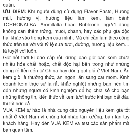
quản.
ƯU ĐIỂM:
Khi người dùng sử dụng Flavor Paste, Hương
mùi, hương vị, hương liệu làm kem, làm bánh
TORRONALBA, Aromitalia hoặc Rubicone, người dùng
không cần thêm trứng, muối, chanh, hay các phụ gia độc
hại khác vào trong kem của mình. Mà chỉ cần làm theo công
thức trên túi với với tỷ lệ sữa tươi, đường, hương liệu kem…
là tuyệt vời luôn.
Giờ hết thời kì bao cấp rồi, đừng bao giờ bán kem chứa
nhiều hóa chất hoặc, chất độc hại bên trong như những
dòng rẻ tiền đến từ China hay đóng gói giả ở Việt Nam. Ăn
kem giờ là thưởng thức, ăn ngon, ăn sang cái mồm. Kinh
doanh kem thực sự là rất khắc nghiệt nhưng bạn nên tìm
đến những người có kinh nghiệm để họ chia sẻ cho bạn
những thông tin, kiến thức về kem tươi trước khi bạn bắt đầu
thì tốt hơn cả.
VUA KEM tự hào là nhà cung cấp nguyên liệu kem giá tốt
nhất ở Việt Nam vì chúng tôi nhập tận xưởng, bán tận tay
khách hàng. Hãy đến VUA KEM và test các sản phẩm mà
bạn quan tâm.