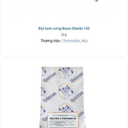
Bột kem cứng Base 5Stelle 150
0
₫
Thương hiệu :
Torronalba
,
Italy