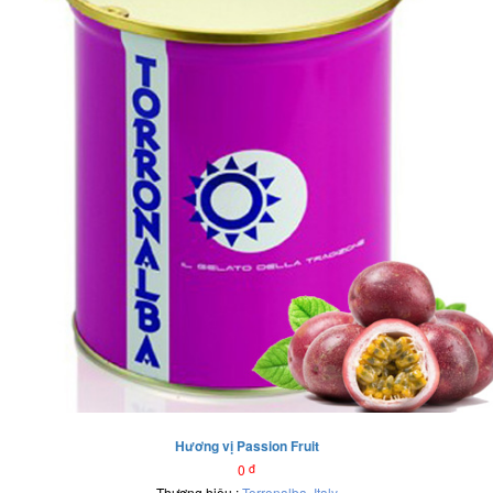
Hương vị Passion Fruit
0
đ
Thương hiệu :
Torronalba
,
Italy