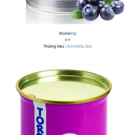
Blueberry
0
đ
Thương hiệu :
Aromitalia
,
Italy