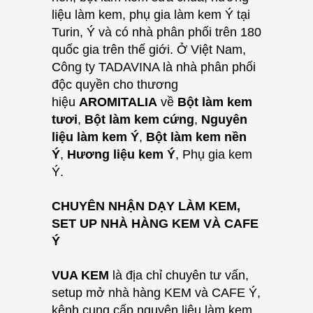
liệu làm kem, phụ gia làm kem Ý tại
Turin, Ý và có nhà phân phối trên 180
quốc gia trên thế giới. Ở Việt Nam
,
Công ty TADAVINA là nhà phân phối
độc quyền cho thương
hiệu
AROMITALIA
về
Bột làm kem
tươi
,
Bột làm kem cứng
,
Nguyên
liệu làm kem Ý
,
Bột làm kem nền
Ý
,
Hương liệu kem Ý
, Phụ gia kem
Ý.
CHUYÊN NHẬN DẠY LÀM KEM,
SET UP NHÀ HÀNG KEM VÀ CAFE
Ý
VUA KEM
là địa chỉ chuyên tư vấn,
setup mở nhà hàng KEM và CAFE Ý,
kênh cung cấp nguyên liệu làm kem