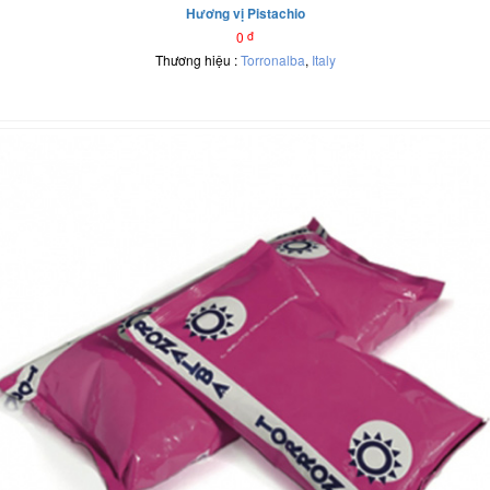
Hương vị Pistachio
0
đ
Thương hiệu :
Torronalba
,
Italy