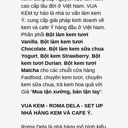
cao cấp lâu đời ở Việt Nam. VUA
KEM tự hào là nhà tư vấn làm kem
Ý, cung cấp giải pháp kinh doanh về
kem và cafe Ý hàng đầu ở Việt Nam.
P
hân phối
Bột làm kem tươi
Vanilla
,
Bột làm kem tươi
Chocolate
,
Bột làm kem sữa chua
Yogurt
,
Bột kem Strawberry
,
Bột
kem tươi Durian
,
Bột kem tươi
Matcha
cho các chuỗi cửa hàng
Fastfood, chuyên kem tươi, chuyên
kem sữa chua, trà kem hoa quả với
Giá "
Mua tận xưởng, bán tận tay
".
VUA KEM - ROMA DELA - SET UP
NHÀ HÀNG KEM VÀ CAFE Ý.
Roma Dela là nhà hàng mô hình kiểu