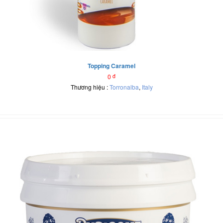
Topping Caramel
0
đ
Thương hiệu :
Torronalba
,
Italy