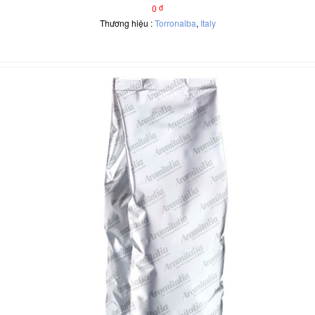
0
đ
Thương hiệu :
Torronalba
,
Italy