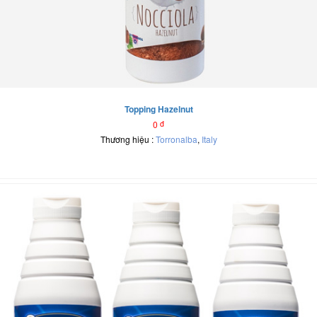
Topping Hazelnut
0
đ
Thương hiệu :
Torronalba
,
Italy