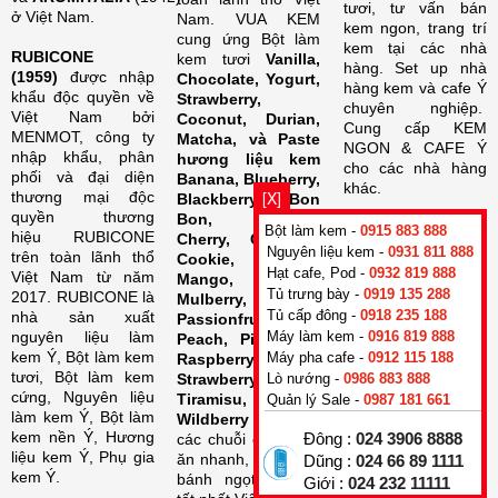
tươi, tư vấn bán
ở Việt Nam.
Nam. VUA KEM
kem ngon, trang trí
cung ứng Bột làm
kem tại các nhà
RUBICONE
kem tươi
Vanilla,
hàng. Set up nhà
(1959)
được nhập
Chocolate, Yogurt,
hàng kem và cafe Ý
khẩu độc quyền về
Strawberry,
chuyên nghiệp.
Việt Nam bởi
Coconut, Durian,
Cung cấp KEM
MENMOT, công ty
Matcha, và Paste
NGON & CAFE Ý
nhập khẩu, phân
hương liệu kem
cho các nhà hàng
phối và đại diện
Banana, Blueberry,
khác.
[X]
thương mại độc
Blackberry, Bon
quyền thương
Bon, Caramel,
Bột làm kem -
0915 883 888
hiệu RUBICONE
Cherry, Coconut,
Nguyên liệu kem -
0931 811 888
trên toàn lãnh thổ
Cookie, Kiwi,
SẢN PHẨM
Hạt cafe, Pod -
0932 819 888
Việt Nam từ năm
Mango, Melon,
Tủ trưng bày -
0919 135 288
2017. RUBICONE là
MỚI
Mulberry,
Tủ cấp đông -
0918 235 188
nhà sản xuất
Passionfruit,
Bột làm kem
nguyên liệu làm
Máy làm kem -
0916 819 888
Peach, Pineapple,
kem Ý, Bột làm kem
Máy pha cafe -
0912 115 188
Raspberry, Rum,
nền Base
tươi, Bột làm kem
Strawberry,
Lò nướng -
0986 883 888
Vegan 200 CF
cứng, Nguyên liệu
Tiramisu,
,
Quản lý Sale -
0987 181 661
làm kem Ý, Bột làm
Wildberry
… cho
Hương vị Bạc
kem nền Ý, Hương
các chuỗi cửa hàng
Đông :
024 3906 8888
hà
Base
liệu kem Ý, Phụ gia
,
ăn nhanh, kem tươi,
Dũng :
024 66 89 1111
kem Ý.
bánh ngọt với giá
Master 100 CF
Giới :
024 232 11111
,