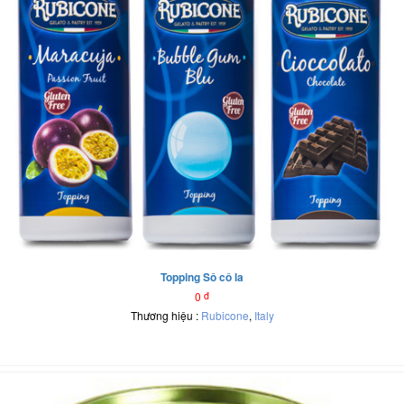
Topping Sô cô la
0
đ
Thương hiệu :
Rubicone
,
Italy