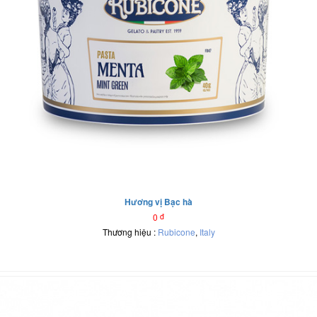
Hương vị Bạc hà
0
đ
Thương hiệu :
Rubicone
,
Italy