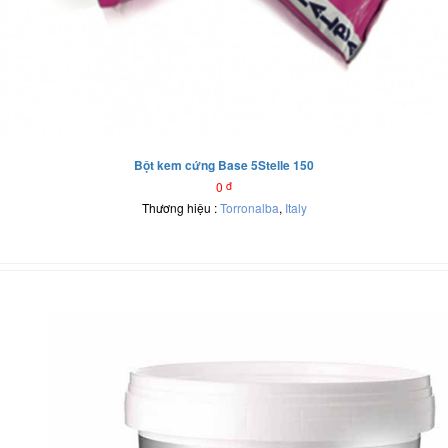
Bột kem cứng Base 5Stelle 150
0
đ
Thương hiệu :
Torronalba
,
Italy