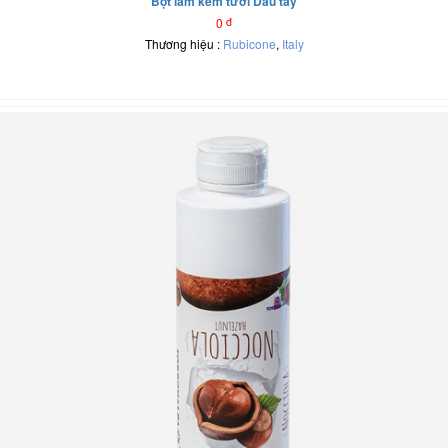
Bột làm kem tươi Dâu tây
0
đ
Thương hiệu :
Rubicone
,
Italy