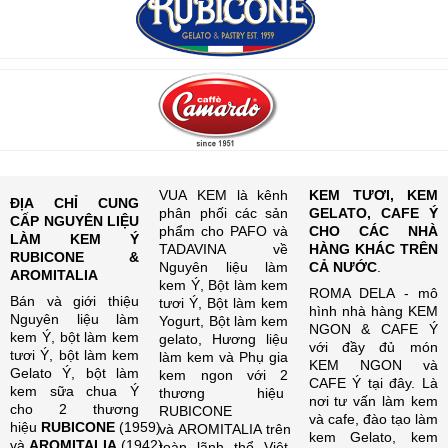
VUA KEM là kênh
KEM TƯƠI, KEM
ĐỊA CHỈ CUNG
phân phối các sản
GELATO, CAFE Ý
CẤP NGUYÊN LIỆU
phẩm cho PAFO và
CHO CÁC NHÀ
LÀM KEM Ý
TADAVINA về
HÀNG KHÁC TRÊN
RUBICONE &
Nguyên liệu làm
CẢ NƯỚC
.
AROMITALIA
kem Ý, Bột làm kem
ROMA DELA - mô
Bán và giới thiệu
tươi Ý, Bột làm kem
hình nhà hàng KEM
Nguyên liệu làm
Yogurt, Bột làm kem
NGON & CAFE Ý
kem Ý, bột làm kem
gelato, Hương liệu
với đầy đủ món
tươi Ý, bột làm kem
làm kem và Phụ gia
KEM NGON và
Gelato Ý, bột làm
kem ngon với 2
CAFE Ý tại đây. Là
kem sữa chua Ý
thương hiệu
nơi tư vấn làm kem
cho 2 thương
RUBICONE
và cafe, đào tạo làm
hiệu
RUBICONE
(1959)
và AROMITALIA trên
kem Gelato, kem
và
AROMITALIA
(1942)
toàn lãnh thổ Việt