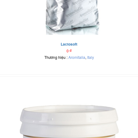
Lactosoft
0
đ
Thương hiệu :
Aromitalia
,
Italy