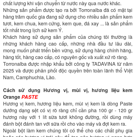
chất lượng khi vận chuyển từ nước này qua nước khác.
Những sản phẩm được tạo ra bởi Torronalba đã có mặt tại
hàng trăm quốc gia đang sử dụng cho nhiều sản phẩm kem
tươi, kem chua, kem cứng, kem que, đá xay ... là sản phẩm
tốt nhất trong lịch sử kem Ý.
Khách hàng sử dụng sản phẩm của chúng tôi thường là
những khách hàng cao cấp, những nhà đầu tư lâu dài,
mong muốn phát triển bền vững, sử dụng hàng chính hãng,
hàng tốt, hàng cao cấp, có nguyên gốc và xuất xứ rõ ràng.
Torronalba được nhập khẩu bởi công ty TADAVINA từ năm
2025 và được phân phối độc quyền trên toàn lãnh thổ Việt
Nam, Camphuchia, Lào.
Cách sử dụng Hương vị, mùi vị, hương liệu kem
Orange
PASTE
Hương vị kem, hương liệu kem, mùi vị kem là dòng Paste
dướng dạng sệt có vị rõ ràng chỉ cần pha 100 gr - 120 gr
hương này với 1 lít sữa tươi không đường, rồi dùng máy
đánh bột đánh tan với sữa rồi cho vào máy và đợi kem ra.
Ngoài bột làm kem chúng tôi có thể cho các chất phụ gia