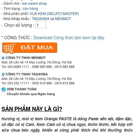
- Dành cho :
Ice cream shop
- Tình trạng :
còn hàng
- Nhà phân phối:
VUA KEM (GELATO MASTER)
- Nhà Nhập khẩu :
TADAVINA
và
MENMOT
- Chọn số lượng :
* CÔNG THỨC :
Download Công thức làm kem tại đây
CÔNG TY TNHH MENMOT
Add: 26 Liền kề 14 Mậu Lương, Hà Đông, Hà Nội
Tel: 024.6689 1111 - 0986 883 888 - 0915 883 888
CÔNG TY TNHH TADAVINA
Add: 26 Liền kề 14 Mậu Lương, Hà Đông, Hà Nội
Tel: 024 232 11111 - 0932 819 888 - 0916 819 888
XEM THANH TOÁN
Chuyển khoản qua Ngân hàng
SẢN PHẨM NÀY LÀ GÌ?
Ngân hàng Ngoại thương Việt Nam
Chi nhánh:
Vietcombank Tây Hà Nội
Chủ TK:
CÔNG TY TNHH MENMOT
Hương vị, mùi vị kem Orange PASTE là dòng Paste sền sệt, đậm đặc,
Số TK:
069 1000 811 888
cô đặc có vị Cam. Kem Cam có vị chua ngọt, thơm thơm, kết hợp với
sữa chua béo ngậy, khiến ai cũng phải thích thú khi thưởng thức
Ngân hàng Ngoại thương Việt Nam