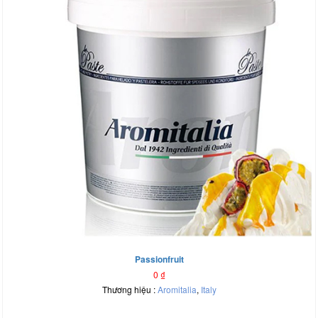
Passionfruit
0
₫
Thương hiệu :
Aromitalia
,
Italy