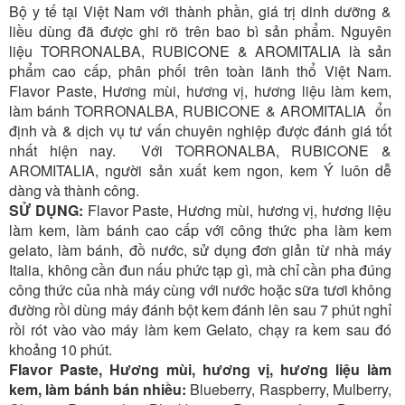
Bộ y tế tại Việt Nam với thành phần, giá trị dinh dưỡng &
liều dùng đã được ghi rõ trên bao bì sản phẩm. Nguyên
liệu
TORRONALBA, RUBICONE
& AROMITALIA là sản
phẩm cao cấp, phân phối trên toàn lãnh thổ Việt Nam.
Flavor Paste, Hương mùi, hương vị, hương liệu làm kem,
làm bánh
TORRONALBA, RUBICONE
& AROMITALIA ổn
định và & dịch vụ tư vấn chuyên nghiệp được đánh giá tốt
nhất hiện nay. Với
TORRONALBA, RUBICONE
&
AROMITALIA, người sản xuất kem ngon, kem Ý luôn dễ
dàng và thành công.
SỬ DỤNG:
Flavor Paste, Hương mùi, hương vị, hương liệu
làm kem, làm bánh cao cấp với công thức pha làm kem
gelato, làm bánh, đồ nước, sử dụng đơn giản từ nhà máy
Italia, không cần đun nấu phức tạp gì, mà chỉ cần pha đúng
công thức của nhà máy cùng với nước hoặc sữa tươi không
đường rồi dùng máy đánh bột kem đánh lên sau 7 phút nghỉ
rồi rót vào vào máy làm kem Gelato, chạy ra kem sau đó
khoảng 10 phút.
Flavor Paste, Hương mùi, hương vị, hương liệu làm
kem, làm bánh bán nhiều:
Blueberry, Raspberry, Mulberry,