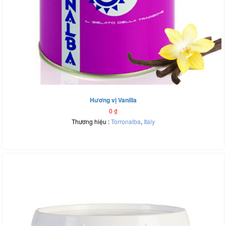
Hương vị Vanilla
0
₫
Thương hiệu :
Torronalba
,
Italy