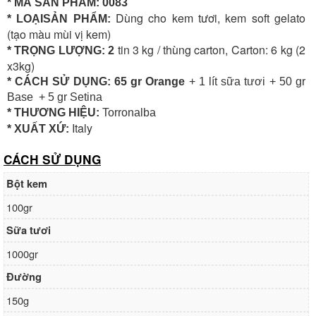
* MÃ SẢN PHẨM: 0083
Dùng cho kem tươi, kem soft gelato
* LOẠISẢN PHẨM:
(tạo màu mùi vị kem)
tin 3 kg / thùng carton, Carton: 6 kg (2
* TRỌNG LƯỢNG: 2
x3kg)
* CÁCH SỬ DỤNG: 65 gr Orange
+ 1 lít sữa tươi + 50 gr
Base + 5 gr Setina
* THƯƠNG HIỆU:
Torronalba
Italy
* XUẤT XỨ:
CÁCH SỬ DỤNG
Bột kem
100gr
Sữa tươi
1000gr
Đường
150g