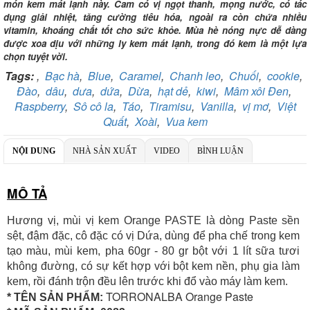
món kem mát lạnh này. Cam có vị ngọt thanh, mọng nước, có tác
Chi nhánh:
Vietcombank Tây Hà Nội
dụng giải nhiệt, tăng cường tiêu hóa, ngoài ra còn chứa nhiều
Chủ TK:
CÔNG TY TNHH TADAVINA
vitamin, khoáng chất tốt cho sức khỏe. Mùa hè nóng nực dễ dàng
Số TK:
069 1000 886 001
được xoa dịu với những ly kem mát lạnh, trong đó kem là một lựa
chọn tuyệt vời.
Ngân hàng TMCP Việt Nam Thịnh Vượng
Chi nhánh:
Chi nhánh VBbank Hà Nội
Tags:
,
Bạc hà
,
Blue
,
Caramel
,
Chanh leo
,
Chuối
,
cookie
,
Chủ TK:
Nguyễn Văn Tuấn
Đào
,
dâu
,
dưa
,
dứa
,
Dừa
,
hạt dẻ
,
kiwi
,
Mâm xôi Đen
,
Số TK:
222 899 001
Raspberry
,
Sô cô la
,
Táo
,
Tiramisu
,
Vanilla
,
vị mơ
,
Việt
Quất
,
Xoài
,
Vua kem
Ngân hàng Ngoại thương Việt Nam
Chi nhánh:
Chi nhánh Vietcombank Hà Nội
Chủ TK:
Nguyễn Văn Tuấn
NỘI DUNG
NHÀ SẢN XUẤT
VIDEO
BÌNH LUẬN
Số TK:
1986 883 888
MÔ TẢ
Hương vị, mùi vị kem Orange PASTE là dòng Paste sền
sệt, đậm đặc, cô đặc có vị Dứa, dùng để pha chế trong kem
tạo màu, mùi kem, pha 60gr - 80 gr bột với 1 lít sữa tươi
không đường, có sự kết hợp với bột kem nền, phụ gia làm
kem, rồi đánh trộn đều lên trước khi đổ vào máy làm kem.
TORRONALBA Orange Paste
* TÊN SẢN PHẨM: