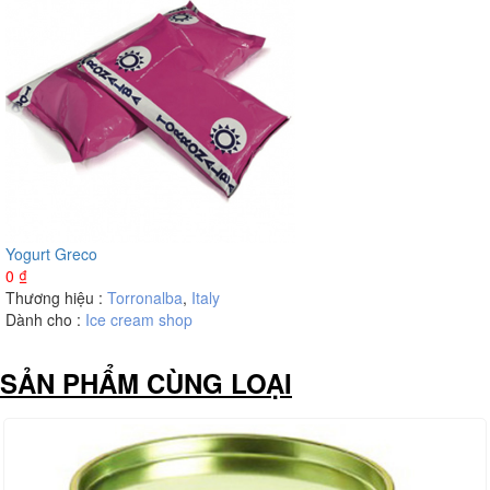
Yogurt Greco
0
₫
Thương hiệu :
Torronalba
,
Italy
Dành cho :
Ice cream shop
SẢN PHẨM CÙNG LOẠI