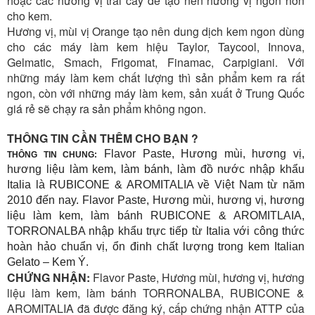
hoặc các hương vị trái cây để tạo nên hương vị ngon hơn
cho kem.
Hương vị, mùi vị Orange tạo nên dung dịch kem ngon dùng
cho các máy làm kem hiệu Taylor, Taycool, Innova,
Gelmatic, Smach, Frigomat, Finamac, Carpigiani. Với
những máy làm kem chất lượng thì sản phẩm kem ra rất
ngon, còn với những máy làm kem, sản xuất ở Trung Quốc
giá rẻ sẽ chạy ra sản phẩm không ngon.
THÔNG TIN CẦN THÊM CHO BẠN ?
Flavor Paste, Hương mùi, hương vị,
THÔNG TIN CHUNG:
hương liệu làm kem, làm bánh, làm đồ nước nhập khẩu
Italia là RUBICONE & AROMITALIA về Việt Nam từ năm
2010 đến nay. Flavor Paste, Hương mùi, hương vị, hương
liệu làm kem, làm bánh RUBICONE & AROMITLAIA,
TORRONALBA nhập khẩu trực tiếp từ Italia với công thức
hoàn hảo chuẩn vị, ổn đinh chất lượng trong kem Italian
Gelato – Kem Ý.
CHỨNG NHẬN:
Flavor Paste, Hương mùi, hương vị, hương
liệu làm kem, làm bánh TORRONALBA, RUBICONE &
AROMITALIA đã được đăng ký, cấp chứng nhận ATTP của