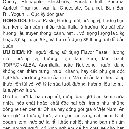
Cherry, Pineapple, Blackberry, Passion fruit, Banana,
Apricot, Tiramisu, Vanilla, Chocolate, Caramel, Bon Bon
R... Yogurt … Cực kỳ đơn giản.
ĐÓNG GÓI:
Flavor Paste, Hương mùi, hương vị, hương liệu
làm kem, làm bánh nhập khẩu Italia là hương liệu trái cây,
hương liệu truyền thống, bánh, hạt … với trọng lượng là 3 kg
hoặc 3,5 kg hoặc 5 kg và hạn sử dụng 36 tháng, rất dễ bảo
quản.
ƯU ĐIỂM:
Khi người dùng sử dụng Flavor Paste, Hương
mùi, hương vị, hương liệu làm kem, làm bánh
TORRONALBA, Aromitalia hoặc Rubicone, người dùng
không cần thêm trứng, muối, chanh, hay các phụ gia độc
hại khác vào trong kem của mình. Mà chỉ cần làm theo công
thức trên túi với với tỷ lệ sữa tươi, đường, hương liệu kem…
là tuyệt vời luôn.
Giờ hết thời kì bao cấp rồi, đừng bao giờ bán kem chứa
nhiều hóa chất hoặc, chất độc hại bên trong như những
dòng rẻ tiền đến từ China hay đóng gói giả ở Việt Nam. Ăn
kem giờ là thưởng thức, ăn ngon, ăn sang cái mồm. Kinh
doanh kem thực sự là rất khắc nghiệt nhưng bạn nên tìm
đến những người có kinh nghiệm để họ chia sẻ cho bạn