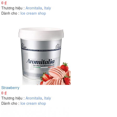
0
₫
Thương hiệu :
Aromitalia
,
Italy
Dành cho :
Ice cream shop
Strawberry
0
₫
Thương hiệu :
Aromitalia
,
Italy
Dành cho :
Ice cream shop