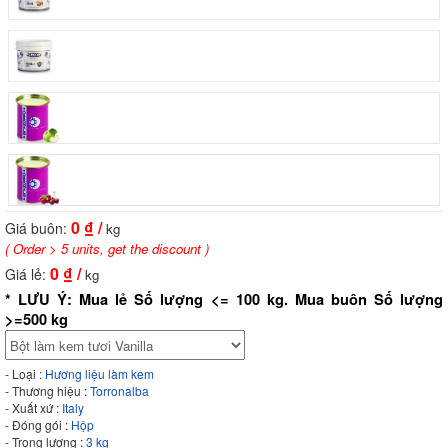
0
₫ /
Giá buôn:
kg
( Order > 5 units, get the discount )
0
₫ /
Giá lẻ:
kg
* LƯU Ý: Mua lẻ Số lượng <= 100 kg. Mua buôn Số lượng
>=500 kg
- Loại :
Hương liệu làm kem
- Thương hiệu :
Torronalba
- Xuất xứ :
Italy
- Đóng gói :
Hộp
- Trọng lượng :
3 kg