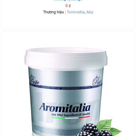
0
₫
Thương hiệu :
Torronalba
,
Italy