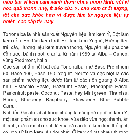
giúp tạo vị kem cam xanh thơm chua ngon lành, với vị
hoa quả thanh nhẹ, ít béo của Ý, cho kem chất lượng,
tốt cho sức khỏe hơn vì được làm từ nguyên liệu tự
nhiên, cao cấp từ Italy.
Torronalba là nhà sản xuất Nguyên liệu làm kem Ý, Bột làm
kem nền, Bột làm kem tươi, Bột làm kem Yogurt, Hương liệu
trái cây, Hương liệu kem truyền thống, Nguyên liệu pha chế
đồ nước, bánh ngọt, granita từ năm 1969 tại Alba – Cuneo,
vùng Piedmont, Italia.
Các sản phẩm nổi bật của Torronalba như Base Preminum
50, Base 100, Base 150, Yogurt, Neutro và đặc biệt là các
sản phẩm hương liệu được làm từ các nôn gtrang ở Alba
như Pistachio Paste, Hazelunt Paste, Pineapple Paste,
Pasionfruit paste, Coconut Paste, hay Mint green, Tiramisu,
Rhum, Blueberry, Raspberry, Strawberry, Blue Bubble
Gum...
Nói đến Gelato, ai ai trong chúng ta cũng sẽ nghĩ tới kem Ý,
một sản phẩm tốt cho sức khỏe, vừa dẻo vừa ngọt thanh, ăn
ít lạnh, được mệnh danh là vua cả các loại kem trên thế giới,
có lịch sử làm kem lâu đời nhất. Ở Italy có rất nhiều thương