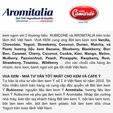
kem ngon với 2 thương hiệu RUBICONE và AROMITALIA trên toàn
lãnh thổ Việt Nam. VUA KEM cung ứng Bột làm kem tươi
Vanilla,
Chocolate, Yogurt, Strawberry, Coconut, Durian, Matcha, và
Paste hương liệu kem Banana, Blueberry, Blackberry, Bon
Bon, Caramel, Cherry, Coconut, Cookie, Kiwi, Mango, Melon,
Mulberry, Passionfruit, Peach, Pineapple, Raspberry, Rum,
Strawberry, Tiramisu, Wildberry
… cho các chuỗi cửa hàng ăn
nhanh, kem tươi, bánh ngọt với giá tốt nhất Việt Nam.
VUA KEM - NHÀ TƯ VẤN TỐT NHẤT CHO KEM VÀ CAFE Ý
Tự hào là nhà tư vấn làm kem Ý số 1 ở Việt Nam từ năm 2010. Sở
hữu nhiều kênh bán hàng và cung cấp độc quyền về Bột làm kem
Ý
Rubicone
, nguyên liệu làm kem Ý
Aromitalia
, hương liệu làm
kem Ý Rubicone và phụ gia làm kem Ý Aromitalia.
Nhập tận xưởng
nhà máy, bán tận tay khách hàng Bột làm kem Ý, bột làm kem tươi,
bột làm kem nền, bột làm kem gelato, bột làm kem sữa chua
Yogurt trên toàn lãnh Việt Nam.