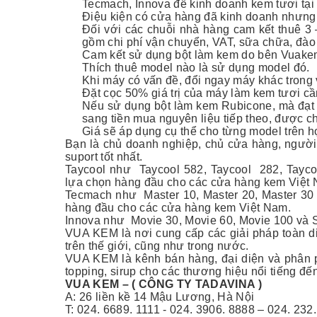
Tecmach, Innova để kinh doanh kem tươi tại
Điệu kiện có cửa hàng đã kinh doanh nhưng
Đối với các chuỗi nhà hàng cam kết thuê 3 
gồm chi phí vận chuyển, VAT, sữa chữa, đà
Cam kết sử dụng bột làm kem do bên Vuakem
Thích thuê model nào là sử dụng model đó.
Khi máy có vấn đề, đổi ngay máy khác trong 
Đặt cọc 50% giá trị của máy làm kem tươi cần
Nếu sử dụng bột làm kem Rubicone, mà đạt 
sang tiền mua nguyên liệu tiếp theo, được ch
Giá sẽ áp dụng cụ thể cho từng model trên 
Bạn là chủ doanh nghiệp, chủ cửa hàng, người
suport tốt nhất.
Taycool như Taycool 582, Taycool 282, Tayco
lựa chọn hàng đầu cho các cửa hàng kem Việt
Tecmach như Master 10, Master 20, Master 30 
hàng đầu cho các cửa hàng kem Việt Nam.
Innova như Movie 30, Movie 60, Movie 100 và Sli
VUA KEM là nơi cung cấp các giải pháp toàn d
trên thế giới, cũng như trong nước.
VUA KEM là kênh bán hàng, đại diện và phân p
topping, sirup cho các thương hiệu nổi tiếng đến 
VUA KEM – ( CÔNG TY TADAVINA )
A: 26 liền kề 14 Mậu Lương, Hà Nội
T: 024. 6689. 1111 - 024. 3906. 8888 – 024. 232