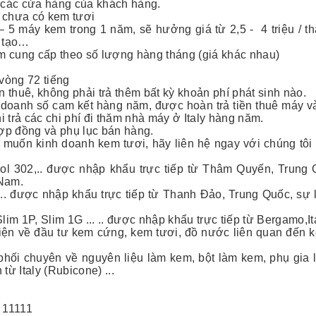
 các cửa hàng của khách hàng.
 chưa có kem tươi
– 5 máy kem trong 1 năm, sẽ hưởng giá từ 2,5 - 4 triệu / t
o tạo…
 cung cấp theo số lượng hàng tháng (giá khác nhau)
vòng 72 tiếng
 thuê, không phải trả thêm bất kỳ khoản phí phát sinh nào.
doanh số cam kết hàng năm, được hoàn trả tiền thuê máy v
i trả các chi phí đi thăm nhà máy ở Italy hàng năm.
hợp đồng và phụ lục bán hàng.
 muốn kinh doanh kem tươi, hãy liên hệ ngay với chúng tôi
ol 302,.. được nhập khẩu trực tiếp từ Thâm Quyến, Trung 
 Nam.
.. được nhập khẩu trực tiếp từ Thanh Đảo, Trung Quốc, sự 
m 1P, Slim 1G ... .. được nhập khẩu trực tiếp từ Bergamo,Ita
iện về đầu tư kem cứng, kem tươi, đồ nước liên quan đến 
hối chuyên về nguyên liệu làm kem, bột làm kem, phụ gia 
từ Italy (Rubicone) ...
. 11111