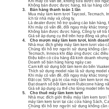
Khi máy có vấn đề, không sửa được đổi ngay
Không bán được được hàng, trả lại hàng côn
3.
Bán hàng thanh toán 1 lần
Mua máy làm kem tươi Taycool, Tecmach, Inn
ích từ nhà máy và công ty.
Là dealer được hỗ trợ quảng cáo bán hàng, hỗ
Khi máy có vấn đề, đổi ngay máy khác trong 
Không bán được được hàng, Công ty sẽ trả lạ
Giá sẽ áp dụng cụ thể trên hợp đồng và phụ 
4.
Cho mượn máy làm kem tươi, kinh doanh
Nhà mục đích ghép máy làm kem tươi vào các
Chúng tôi hỗ trợ người sử dụng không cần
Tecmach, Innova khi đáp ứng được các điều
Điệu kiện có cửa hàng đã kinh doanh nhưng
Doanh số bán hàng hàng ngày cao
Cam kết sử dụng bột làm kem do bên Vuake
Thích sử dụng model nào là sử dụng model 
Khi máy có vấn đề, đổi ngay máy khác trong 
Đặt cọc 50% giá trị của máy làm kem tươi mư
Đạt doanh số bột làm kem Rubicone hàng năm
Giá sẽ áp dụng cụ thể cho từng model trên 
5.
Cho thuê máy làm kem tươi
Nhà mục đích giới thiệu máy làm kem tươi T
máy làm kem tươi tại các cửa hàng Sách, Caf
Chúng tôi hỗ trợ người sử dụng không cần