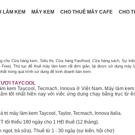
U LÀM KEM
MÁY KEM
CHO THUÊ MÁY CAFE
CHO T
 cho Cửa hàng kem, Siêu thị, Cửa hàng Fastfood, Cửa hàng sách, Sự kiện,
ạo Free). Thủ tục để thuê máy làm kem rất đơn giản, lại được sử dụng máy 
 nhất trong quá trình sử dụng để kinh doanh bán kem.
TƯƠI TAYCOOL
àm kem Taycool, Tecmach, Innova ở Việt Nam. Máy làm kem 
m tốt nhất hiện nay với việc ứng dụng chạy bằng trục từ ê
iá trị máy làm kem Taycool, Taylor, Tecmach, Innova Italia.
T tối thiểu 180 ngày cho 1 HĐ thuê (12 tháng).
ngọt, trà sữa). Thuê từ 1 - 30 ngày (sự kiện, hội chợ)