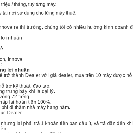
 triệu / tháng, tuỳ từng máy.
tại nơi sử dụng cho từng máy thuê.
nova ra thị trường, chúng tôi có nhiều hướng kinh doanh đ
 lợi nhuận
lẻ
ch, Innova
:
ông lợi nhuận
trở thành Dealer với giá dealer, mua trên 10 máy được hỗ
 trợ kỹ thuật, đào tạo.
 trưng bày khi là đại lý.
vòng 72 tiếng.
hập lại hoàn tiền 100%.
i phí đi thăm nhà máy hàng năm.
lục Dealer.
ưng lại phải trả 1 khoản tiền ban đầu ít, và trả dần đến khi
iện