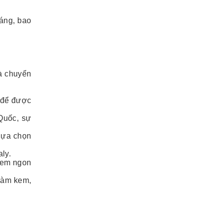
háng, bao
à chuyển
 để được
Quốc, sự
lựa chọn
ly.
kem ngon
làm kem,