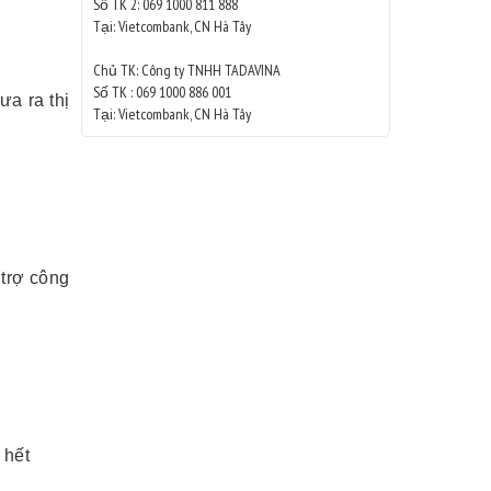
Số TK 2: 069 1000 811 888
Tại: Vietcombank, CN Hà Tây
Chủ TK: Công ty TNHH TADAVINA
Số TK : 069 1000 886 001
ưa ra thị
Tại: Vietcombank, CN Hà Tây
 trợ công
 hết