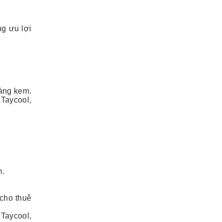
ng ưu lợi
hàng kem.
Taycool,
m.
 cho thuê
Taycool,