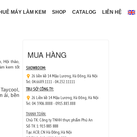
HUÊ MÁY LÀM KEM
SHOP
CATALOG
LIÊN HỆ
MUA HÀNG
 Hội thảo,
làm kem tốt
SHOWROOM:
26 liền kề 14 Mậu Lương, Hà Đông, Hà Nội
Tel: 04.6689.1111 - 04.232.11111
TRỤ SỞ CÔNG TY:
Taycool,
m ái, bền
26 Liền kề 14 Mậu Lương, Hà Đông, Hà Nội
Tel: 04. 3906.8888 - 0915.883.888
THANH TOÁN:
Chủ TK: Công ty TNHH thực phẩm Phú An
Số TK 1: 915 883 888
Tại: ACB, CN Hà Đông, Hà Nội