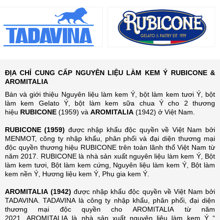
ĐỊA CHỈ CUNG CẤP NGUYÊN LIỆU LÀM KEM Ý RUBICONE &
AROMITALIA
Bán và giới thiệu Nguyên liệu làm kem Ý, bột làm kem tươi Ý, bột
làm kem Gelato Ý, bột làm kem sữa chua Ý cho 2 thương
hiệu
RUBICONE
(1959) và
AROMITALIA
(1942) ở Việt Nam.
RUBICONE (1959)
được nhập khẩu độc quyền về Việt Nam bởi
MENMOT, công ty nhập khẩu, phân phối và đại diện thương mại
độc quyền thương hiệu RUBICONE trên toàn lãnh thổ Việt Nam từ
năm 2017. RUBICONE là nhà sản xuất nguyên liệu làm kem Ý, Bột
làm kem tươi, Bột làm kem cứng, Nguyên liệu làm kem Ý, Bột làm
kem nền Ý, Hương liệu kem Ý, Phụ gia kem Ý.
AROMITALIA (1942)
được nhập khẩu độc quyền về Việt Nam bởi
TADAVINA. TADAVINA là công ty nhập khẩu, phân phối, đại diện
thương mại độc quyền cho AROMITALIA từ năm
2021. AROMITALIA là nhà sản xuất nguyên liệu làm kem Ý “