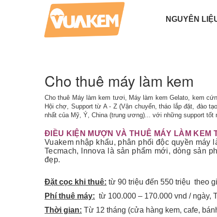
NGUYÊN LIỆ
BỘT LÀM BÁNH
PHỤ GIA LÀM KEM
BỘT LÀM KEM TƯƠI
HƯƠNG LIỆU LÀM KEM
BỘT LÀM KEM CỨNG
Cho thuê máy làm kem
Cho thuê Máy làm kem tươi, Máy làm kem Gelato, kem cứng
Hội chợ, Support từ A - Z (Vận chuyển, tháo lắp đặt, đào t
nhất của Mỹ, Ý, China (trung ương)... với những support tốt
ĐIỀU KIỆN MƯỢN VÀ THUÊ MÁY LÀM KEM 
Vuakem nhập khẩu, phân phối độc quyền máy l
Tecmach, Innova là sản phẩm mới, dòng sản phẩ
đẹp.
Đặt cọc khi thuê:
từ 90 triệu đến 550 triệu theo g
Phí thuê máy:
từ 100.000 – 170.000 vnd / ngày, T
Thời gian:
Từ 12 tháng (cửa hàng kem, cafe, bánh 