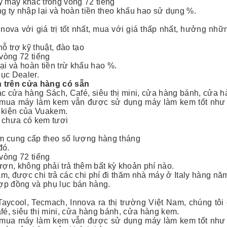
 máy khác trong vòng 72 tiếng
g ty nhập lại và hoàn tiền theo khấu hao sử dụng %.
ova với giá trị tốt nhất, mua với giá thấp nhất, hưởng nhữ
 trợ kỹ thuật, đào tạo
vòng 72 tiếng
i và hoàn tiền trừ khấu hao %.
lục Dealer.
 trên cửa hàng có sẵn
 cửa hàng Sách, Café, siêu thị mini, cửa hàng bánh, cửa 
 mua máy làm kem vẫn được sử dụng máy làm kem tốt như 
 kiện của Vuakem.
 chưa có kem tươi
m cung cấp theo số lượng hàng tháng
đó.
vòng 72 tiếng
ợn, không phải trả thêm bất kỳ khoản phí nào.
, được chi trả các chi phí đi thăm nhà máy ở Italy hàng nă
hợp đồng và phụ lục bán hàng.
aycool, Tecmach, Innova ra thị trường Việt Nam, chúng tôi
é, siêu thị mini, cửa hàng bánh, cửa hàng kem.
 mua máy làm kem vẫn được sử dụng máy làm kem tốt như 