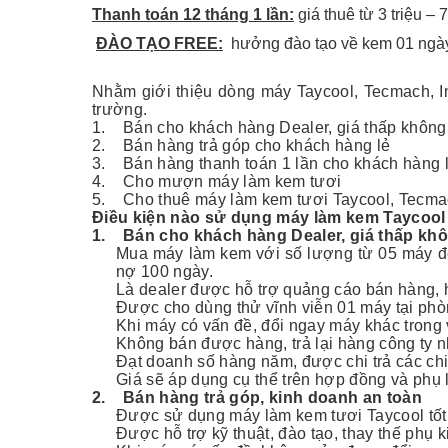
Thanh toán 12 tháng 1 lần:
giá thuê từ 3 triệu – 7
ĐÀO TẠO FREE:
hưởng đào tạo về kem 01 ngày 
Nhằm giới thiệu dòng máy Taycool, Tecmach, In
trường.
1.
Bán cho khách hàng Dealer, giá thấp không
2.
Bán hàng trả góp cho khách hàng lẻ
3.
Bán hàng thanh toán 1 lần cho khách hàng 
4.
Cho mượn máy làm kem tươi
5.
Cho thuê máy làm kem tươi Taycool, Tecma
Điều kiện nào sử dụng máy làm kem Taycool 
1.
Bán cho khách hàng Dealer, giá thấp kh
Mua máy làm kem với số lượng từ 05 máy để 
nợ 100 ngày.
Là dealer được hỗ trợ quảng cáo bán hàng, hỗ
Được cho dùng thử vĩnh viễn 01 máy tại phòng
Khi máy có vấn đề, đổi ngay máy khác trong 
Không bán được hàng, trả lại hàng công ty n
Đạt doanh số hàng năm, được chi trả các ch
Giá sẽ áp dụng cụ thể trên hợp đồng và phụ 
2.
Bán hàng trả góp, kinh doanh an toàn
Được sử dụng máy làm kem tươi Taycool tốt nh
Được hỗ trợ kỹ thuật, đào tạo, thay thế phụ k