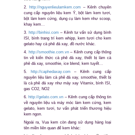
2.
http://nguyenlieulamkem.com
– Kênh chuyên
cung cấp nguyên liệu kem Ý, bột làm kem tươi,
bột làm kem cứng, dụng cụ làm kem như scoop,
khay kem…
3.
http://binhisi.com
– Kênh tư vấn sử dụng bình
ISI, bình trang trí kem whipp, kem tươi cho kem
gelato hay cà phê đá xay, đồ nước khác.
4.
http://smoothie.com.vn
– Kênh cung cấp thông
tin về kiến thức cà phê đá xay, thiết bị làm cà
phê đá xay, smoothie, ice blend, kem tuyết…
5.
http://caphedaxay.com
– Kênh cung cấp
nguyên liệu làm cà phê đá xay, smoothie, thiết bị
là cà phê đá xay như máy xay Vitamix, bình ISI,
gas CO2, NO2
6.
http://gelato.com.vn
– Kênh cung cấp thông tin
về nguyên liệu và máy móc làm kem cứng, kem
gelato, kem tươi, tư vấn phát triển thương hiệu
kem ngon.
Ngoài ra, Vua kem còn đang sử dụng hàng loại
tên miền liên quan để kem khác: