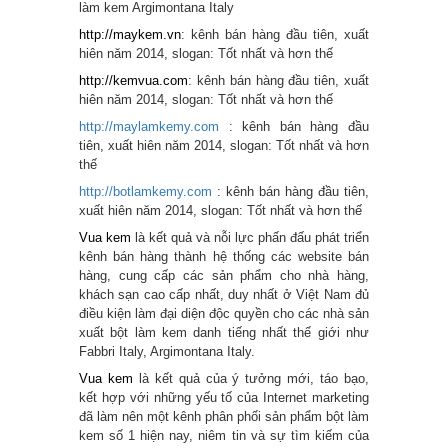
làm kem Argimontana Italy
http://maykem.vn
: kênh bán hàng đầu tiên, xuất
hiên năm 2014, slogan: Tốt nhất và hơn thế
http://kemvua.com
: kênh bán hàng đầu tiên, xuất
hiên năm 2014, slogan: Tốt nhất và hơn thế
http://maylamkemy.co
m
: kênh bán hàng đầu
tiên, xuất hiên năm 2014, slogan: Tốt nhất và hơn
thế
http://botlamkemy.co
m
: kênh bán hàng đầu tiên,
xuất hiên năm 2014, slogan: Tốt nhất và hơn thế
Vua kem
là kết quả và nỗi lực phấn đấu phát triển
kênh bán hàng thành hệ thống các website bán
hàng, cung cấp các sản phẩm cho nhà hàng,
khách sạn cao cấp nhất, duy nhất ở Việt Nam đủ
điều kiện làm đại diện độc quyền cho các nhà sản
xuất bột làm kem danh tiếng nhất thế giới như
Fabbri Italy, Argimontana Italy.
Vua kem
là kết quả của ý tưởng mới, táo bạo,
kết hợp với những yếu tố của Internet marketing
đã làm nên một kênh phân phối sản phẩm bột làm
kem số 1 hiện nay, niêm tin và sự tìm kiếm của