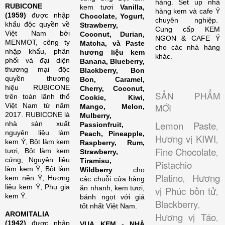
hàng. Set up nhà
RUBICONE
kem tươi
Vanilla,
hàng kem và cafe Ý
(1959)
được nhập
Chocolate, Yogurt,
chuyên nghiệp.
khẩu độc quyền về
Strawberry,
Cung cấp KEM
Việt Nam bởi
Coconut, Durian,
NGON & CAFE Ý
MENMOT, công ty
Matcha, và Paste
cho các nhà hàng
nhập khẩu, phân
hương liệu kem
khác.
phối và đại diện
Banana, Blueberry,
thương mại độc
Blackberry, Bon
quyền thương
Bon, Caramel,
hiệu RUBICONE
Cherry, Coconut,
SẢN PHẨM
trên toàn lãnh thổ
Cookie, Kiwi,
Việt Nam từ năm
MỚI
Mango, Melon,
2017. RUBICONE là
Mulberry,
Lemon Paste
nhà sản xuất
Passionfruit,
,
nguyên liệu làm
Peach, Pineapple,
Hương vị KIWI
,
kem Ý, Bột làm kem
Raspberry, Rum,
Fine Chocolate
tươi, Bột làm kem
Strawberry,
,
cứng, Nguyên liệu
Tiramisu,
Pistachio
làm kem Ý, Bột làm
Wildberry
… cho
Platino
Hương
kem nền Ý, Hương
,
các chuỗi cửa hàng
liệu kem Ý, Phụ gia
ăn nhanh, kem tươi,
vị Phúc bồn tử
,
kem Ý.
bánh ngọt với giá
Blackberry
,
tốt nhất Việt Nam.
AROMITALIA
Hương vị Táo
,
(1942)
được nhập
VUA KEM - NHÀ