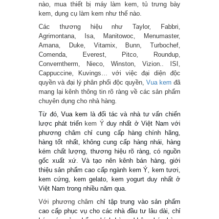
nào, mua thiết bị máy làm kem, tủ trưng bày
kem, dụng cụ làm kem như thế nào.
Các thương hiệu như Taylor, Fabbri,
Agrimontana, Isa, Manitowoc, Menumaster,
Amana, Duke, Vitamix, Bunn, Turbochef,
Comenda, Everest, Pitco, Roundup,
Converntherm, Nieco, Winston, Vizion.. ISI,
Cappuccine, Kuvings… với việc đại diện độc
quyền và đại lý phân phối độc quyền,
Vua kem
đã
mang lại kênh thông tin rõ ràng về các sản phẩm
chuyên dụng cho nhà hàng.
Từ đó,
Vua kem
là đối tác và nhà tư vấn chiến
lược phát triển
kem Ý
duy nhất ở Việt Nam với
phương châm chỉ cung cấp hàng chính hãng,
hàng tốt nhất, không cung cấp hàng nhái, hàng
kém chất lượng, thương hiệu rõ ràng, có nguồn
gốc xuất xứ. Và tạo nên kênh bán hàng, giới
thiệu sản phẩm cao cấp ngành kem Ý, kem tươi,
kem cứng, kem gelato, kem yogurt duy nhất ở
Việt Nam trong nhiều năm qua.
Với phương châm
chỉ tập trung vào sản phẩm
cao cấp phục vụ cho các nhà đầu tư lâu dài, chỉ