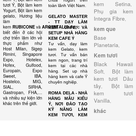
chua Yogurt trên
kem Setina
,
tươi Ý, Bột làm kem
toàn lãnh Việt Nam.
Yogurt, Bột làm kem
Phụ gia kem
gelato, Hương liệu
GELATO MASTER
Integra Fibre
,
làm
- TT DẠY LÀM
kem
RUBICONE
và
AROMITALIA
được
KEM CAFE VÀ
kem que
biết đến ở các hội
SETUP NHÀ HÀNG
Base
chợ triển lãm lớn về
KEM CAFE Ý
thực phẩm như
Planetaria
Tư vấn, dạy làm
,
Host Milan, Sigep
kem Gelato, kem
Rimini, Singapore
Kem tươi
tươi. Tư vấn bán
Expo, Hotelex,
kem ngon, trang trí
Black Hawaii
Hofex, Gulfood,
kem tại các nhà
Europain, Expo
Soft
Bột làm
hàng. Set up nhà
,
Sweet, IBA,
hàng kem và cafe Ý
kem tươi Dâu
Hostelco, MIG,
chuyên nghiệp.
tây
Bột làm
,
SIAL, SIRHA,
Gastropan, FHA,…
kem tươi
ROMA DELA - NHÀ
và nhiều sự kiện lớn
HÀNG MẪU KIỂU
Vanilla
,
khác trên thế giới.
Ý, NƠI ĐÀO TẠO
KỸ NĂNG LÀM
khác
KEM TƯƠI, KEM