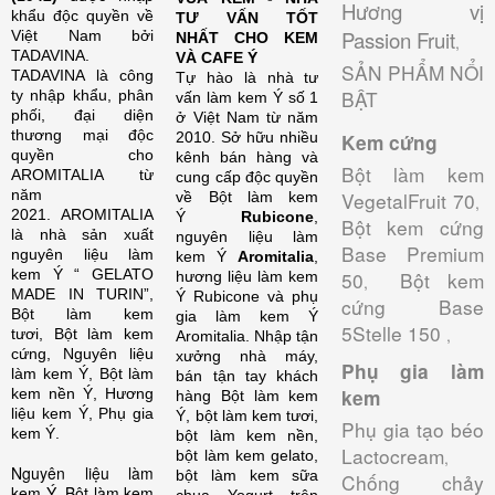
Hương vị
khẩu độc quyền về
TƯ VẤN TỐT
Passion Fruit
Việt Nam bởi
NHẤT CHO KEM
,
TADAVINA.
VÀ CAFE Ý
SẢN PHẨM NỔI
TADAVINA là công
Tự hào là nhà tư
BẬT
ty nhập khẩu, phân
vấn làm kem Ý số 1
phối, đại diện
ở Việt Nam từ năm
thương mại độc
2010. Sở hữu nhiều
Kem cứng
quyền cho
kênh bán hàng và
Bột làm kem
AROMITALIA từ
cung cấp độc quyền
năm
VegetalFruit 70
về Bột làm kem
,
2021. AROMITALIA
Ý
Rubicone
,
Bột kem cứng
là nhà sản xuất
nguyên liệu làm
Base Premium
nguyên liệu làm
kem Ý
Aromitalia
,
kem Ý “ GELATO
50
Bột kem
hương liệu làm kem
,
MADE IN TURIN”,
Ý Rubicone và phụ
cứng Base
Bột làm kem
gia làm kem Ý
5Stelle 150
,
tươi, Bột làm kem
Aromitalia.
Nhập tận
cứng, Nguyên liệu
xưởng nhà máy,
Phụ gia làm
làm kem Ý, Bột làm
bán tận tay khách
kem nền Ý, Hương
kem
hàng Bột làm kem
liệu kem Ý, Phụ gia
Ý, bột làm kem tươi,
Phụ gia tạo béo
kem Ý.
bột làm kem nền,
Lactocream
bột làm kem gelato,
,
Nguyên liệu làm
bột làm kem sữa
Chống chảy
kem Ý, Bột làm kem