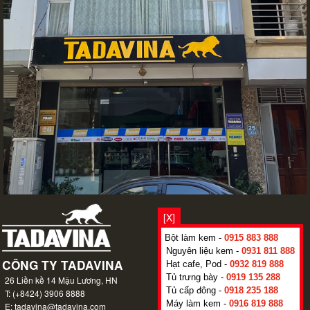
[X]
Bột làm kem -
0915 883 888
Nguyên liệu kem -
0931 811 888
Hạt cafe, Pod -
0932 819 888
Tủ trưng bày -
0919 135 288
Tủ cấp đông -
0918 235 188
Máy làm kem -
0916 819 888