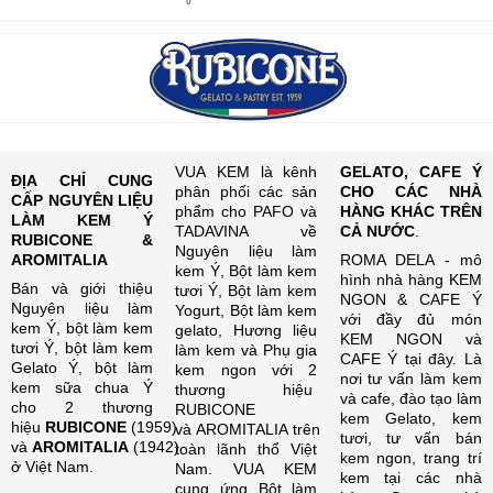
VUA KEM là kênh
GELATO, CAFE Ý
ĐỊA CHỈ CUNG
phân phối các sản
CHO CÁC NHÀ
CẤP NGUYÊN LIỆU
phẩm cho PAFO và
HÀNG KHÁC TRÊN
LÀM KEM Ý
TADAVINA về
CẢ NƯỚC
.
RUBICONE &
Nguyên liệu làm
AROMITALIA
ROMA DELA - mô
kem Ý, Bột làm kem
hình nhà hàng KEM
Bán và giới thiệu
tươi Ý, Bột làm kem
NGON & CAFE Ý
Nguyên liệu làm
Yogurt, Bột làm kem
với đầy đủ món
kem Ý, bột làm kem
gelato, Hương liệu
KEM NGON và
tươi Ý, bột làm kem
làm kem và Phụ gia
CAFE Ý tại đây. Là
Gelato Ý, bột làm
kem ngon với 2
nơi tư vấn làm kem
kem sữa chua Ý
thương hiệu
và cafe, đào tạo làm
cho 2 thương
RUBICONE
kem Gelato, kem
hiệu
RUBICONE
(1959)
và AROMITALIA trên
tươi, tư vấn bán
và
AROMITALIA
(1942)
toàn lãnh thổ Việt
kem ngon, trang trí
ở Việt Nam.
Nam. VUA KEM
kem tại các nhà
cung ứng Bột làm