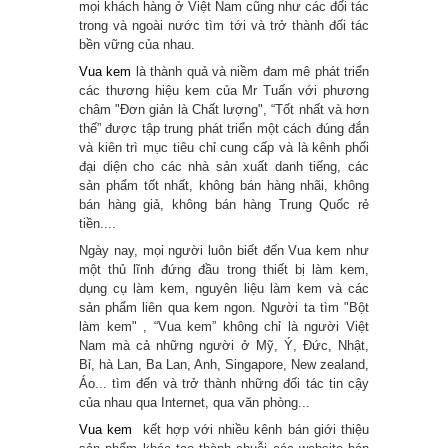
mọi khách hàng ở Việt Nam cũng như các đối tác
trong và ngoài nước tìm tới và trở thành đối tác
bền vững của nhau.
Vua kem
là thành quả và niềm đam mê phát triển
các thương hiệu kem của Mr Tuấn với phương
châm "Đơn giản là Chất lượng", “Tốt nhất và hơn
thế” được tập trung phát triển một cách đúng đắn
và kiên trì mục tiêu chỉ cung cấp và là kênh phối
đại diện cho các nhà sản xuất danh tiếng, các
sản phẩm tốt nhất, không bán hàng nhãi, không
bán hàng giả, không bán hàng Trung Quốc rẻ
tiền....
Ngày nay, mọi người luôn biết đến Vua kem như
một thủ lĩnh đứng đầu trong thiết bị làm kem,
dụng cụ làm kem, nguyên liệu làm kem và các
sản phẩm liên qua kem ngon. Người ta tìm "Bột
làm kem" , “Vua kem” không chỉ là người Việt
Nam mà cả những người ở Mỹ, Ý, Đức, Nhật,
Bỉ, hà Lan, Ba Lan, Anh, Singapore, New zealand,
Áo... tìm đến và trở thành những đối tác tin cậy
của nhau qua Internet, qua văn phòng...
Vua kem
kết hợp với nhiều kênh bán giới thiệu