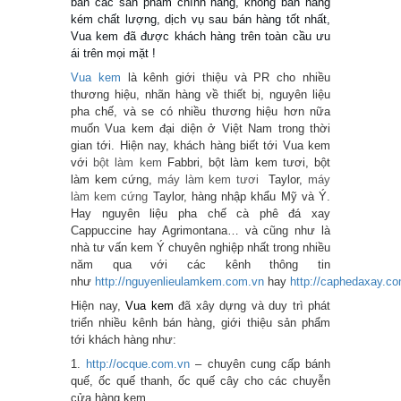
bán các sản phẩm chính hàng, không bán hàng
kém chất lượng, dịch vụ sau bán hàng tốt nhất,
Vua kem đã được khách hàng trên toàn cầu ưu
ái trên mọi mặt !
Vua kem
là kênh giới thiệu và PR cho nhiều
thương hiệu, nhãn hàng về thiết bị, nguyên liệu
pha chế, và se có nhiều thương hiệu hơn nữa
muốn Vua kem đại diện ở Việt Nam trong thời
gian tới. Hiện nay, khách hàng biết tới Vua kem
với
bột làm kem
Fabbri, bột làm kem tươi, bột
làm kem cứng,
máy làm kem tươi
Taylor,
máy
làm kem cứng
Taylor, hàng nhập khẩu Mỹ và Ý.
Hay nguyên liệu pha chế cà phê đá xay
Cappuccine hay Agrimontana… và cũng như là
nhà tư vấn kem Ý chuyên nghiệp nhất trong nhiều
năm qua với các kênh thông tin
như
http://nguyenlieulamkem.com.vn
hay
http://caphedaxay.c
Hiện nay,
Vua kem
đã xây dựng và duy trì phát
triển nhiều kênh bán hàng, giới thiệu sản phẩm
tới khách hàng như:
1.
http://ocque.com.vn
– chuyên cung cấp bánh
quế, ốc quế thanh, ốc quế cây cho các chuyễn
cửa hàng kem
.