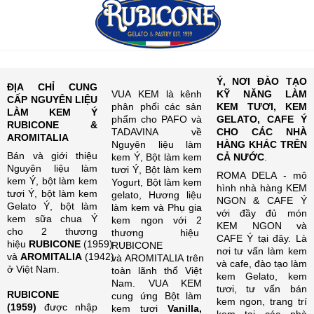
Ý, NƠI ĐÀO TẠO
ĐỊA CHỈ CUNG
VUA KEM là kênh
KỸ NĂNG LÀM
CẤP NGUYÊN LIỆU
phân phối các sản
KEM TƯƠI, KEM
LÀM KEM Ý
phẩm cho PAFO và
GELATO, CAFE Ý
RUBICONE &
TADAVINA về
CHO CÁC NHÀ
AROMITALIA
Nguyên liệu làm
HÀNG KHÁC TRÊN
Bán và giới thiệu
kem Ý, Bột làm kem
CẢ NƯỚC
.
Nguyên liệu làm
tươi Ý, Bột làm kem
ROMA DELA - mô
kem Ý, bột làm kem
Yogurt, Bột làm kem
hình nhà hàng KEM
tươi Ý, bột làm kem
gelato, Hương liệu
NGON & CAFE Ý
Gelato Ý, bột làm
làm kem và Phụ gia
với đầy đủ món
kem sữa chua Ý
kem ngon với 2
KEM NGON và
cho 2 thương
thương hiệu
CAFE Ý tại đây. Là
hiệu
RUBICONE
(1959)
RUBICONE
nơi tư vấn làm kem
và
AROMITALIA
(1942)
và AROMITALIA trên
và cafe, đào tạo làm
ở Việt Nam.
toàn lãnh thổ Việt
kem Gelato, kem
Nam. VUA KEM
tươi, tư vấn bán
RUBICONE
cung ứng Bột làm
kem ngon, trang trí
(1959)
được nhập
kem tươi
Vanilla,