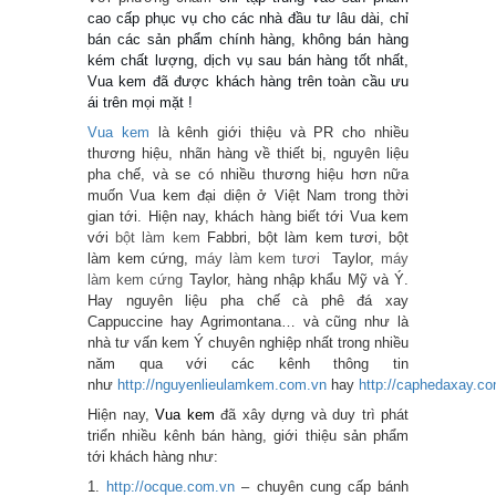
cao cấp phục vụ cho các nhà đầu tư lâu dài, chỉ
bán các sản phẩm chính hàng, không bán hàng
kém chất lượng, dịch vụ sau bán hàng tốt nhất,
Vua kem đã được khách hàng trên toàn cầu ưu
ái trên mọi mặt !
Vua kem
là kênh giới thiệu và PR cho nhiều
thương hiệu, nhãn hàng về thiết bị, nguyên liệu
pha chế, và se có nhiều thương hiệu hơn nữa
muốn Vua kem đại diện ở Việt Nam trong thời
gian tới. Hiện nay, khách hàng biết tới Vua kem
với
bột làm kem
Fabbri, bột làm kem tươi, bột
làm kem cứng,
máy làm kem tươi
Taylor,
máy
làm kem cứng
Taylor, hàng nhập khẩu Mỹ và Ý.
Hay nguyên liệu pha chế cà phê đá xay
Cappuccine hay Agrimontana… và cũng như là
nhà tư vấn kem Ý chuyên nghiệp nhất trong nhiều
năm qua với các kênh thông tin
như
http://nguyenlieulamkem.com.vn
hay
http://caphedaxay.c
Hiện nay,
Vua kem
đã xây dựng và duy trì phát
triển nhiều kênh bán hàng, giới thiệu sản phẩm
tới khách hàng như:
1.
http://ocque.com.vn
– chuyên cung cấp bánh