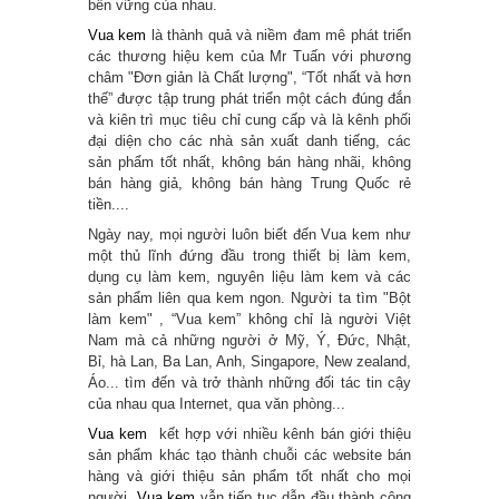
bền vững của nhau.
Vua kem
là thành quả và niềm đam mê phát triển
các thương hiệu kem của Mr Tuấn với phương
châm "Đơn giản là Chất lượng", “Tốt nhất và hơn
thế” được tập trung phát triển một cách đúng đắn
và kiên trì mục tiêu chỉ cung cấp và là kênh phối
đại diện cho các nhà sản xuất danh tiếng, các
sản phẩm tốt nhất, không bán hàng nhãi, không
bán hàng giả, không bán hàng Trung Quốc rẻ
tiền....
Ngày nay, mọi người luôn biết đến Vua kem như
một thủ lĩnh đứng đầu trong thiết bị làm kem,
dụng cụ làm kem, nguyên liệu làm kem và các
sản phẩm liên qua kem ngon. Người ta tìm "Bột
làm kem" , “Vua kem” không chỉ là người Việt
Nam mà cả những người ở Mỹ, Ý, Đức, Nhật,
Bỉ, hà Lan, Ba Lan, Anh, Singapore, New zealand,
Áo... tìm đến và trở thành những đối tác tin cậy
của nhau qua Internet, qua văn phòng...
Vua kem
kết hợp với nhiều kênh bán giới thiệu
sản phẩm khác tạo thành chuỗi các website bán
hàng và giới thiệu sản phẩm tốt nhất cho mọi
người.
Vua kem
vẫn tiếp tục dẫn đầu thành công