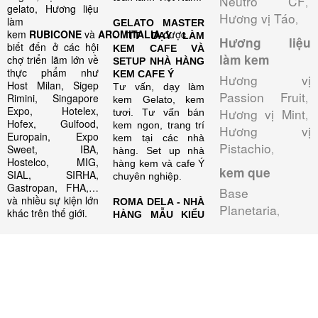
Neutro CF
,
gelato, Hương liệu
Hương vị Táo
,
làm
GELATO MASTER
kem
RUBICONE
và
AROMITALIA
được
- TT DẠY LÀM
Hương liệu
biết đến ở các hội
KEM CAFE VÀ
làm kem
chợ triển lãm lớn về
SETUP NHÀ HÀNG
thực phẩm như
KEM CAFE Ý
Hương vị
Host Milan, Sigep
Tư vấn, dạy làm
Passion Fruit
Rimini, Singapore
,
kem Gelato, kem
Expo, Hotelex,
Hương vị Mint
tươi. Tư vấn bán
,
Hofex, Gulfood,
kem ngon, trang trí
Hương vị
Europain, Expo
kem tại các nhà
Pistachio
Sweet, IBA,
,
hàng. Set up nhà
Hostelco, MIG,
hàng kem và cafe Ý
kem que
SIAL, SIRHA,
chuyên nghiệp.
Gastropan, FHA,…
Base
và nhiều sự kiện lớn
ROMA DELA - NHÀ
Planetaria
,
khác trên thế giới.
HÀNG MẪU KIỂU