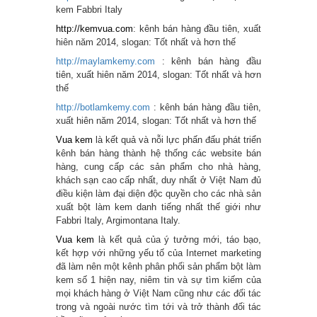
kem Fabbri Italy
http://kemvua.com
: kênh bán hàng đầu tiên, xuất
hiên năm 2014, slogan: Tốt nhất và hơn thế
http://maylamkemy.co
m
: kênh bán hàng đầu
tiên, xuất hiên năm 2014, slogan: Tốt nhất và hơn
thế
http://botlamkemy.co
m
: kênh bán hàng đầu tiên,
xuất hiên năm 2014, slogan: Tốt nhất và hơn thế
Vua kem
là kết quả và nỗi lực phấn đấu phát triển
kênh bán hàng thành hệ thống các website bán
hàng, cung cấp các sản phẩm cho nhà hàng,
khách sạn cao cấp nhất, duy nhất ở Việt Nam đủ
điều kiện làm đại diện độc quyền cho các nhà sản
xuất bột làm kem danh tiếng nhất thế giới như
Fabbri Italy, Argimontana Italy.
Vua kem
là kết quả của ý tưởng mới, táo bạo,
kết hợp với những yếu tố của Internet marketing
đã làm nên một kênh phân phối sản phẩm bột làm
kem số 1 hiện nay, niêm tin và sự tìm kiếm của
mọi khách hàng ở Việt Nam cũng như các đối tác
trong và ngoài nước tìm tới và trở thành đối tác