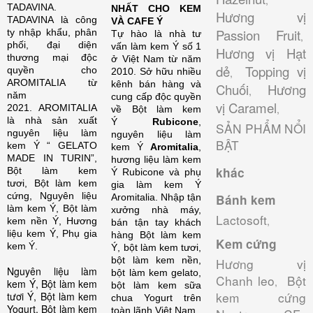
,
TADAVINA.
NHẤT CHO KEM
Hương vị
TADAVINA là công
VÀ CAFE Ý
Passion Fruit
ty nhập khẩu, phân
Tự hào là nhà tư
,
phối, đại diện
vấn làm kem Ý số 1
Hương vị Hạt
thương mại độc
ở Việt Nam từ năm
dẻ
Topping vị
quyền cho
2010. Sở hữu nhiều
,
AROMITALIA từ
kênh bán hàng và
Chuối
Hương
,
năm
cung cấp độc quyền
vị Caramel
2021. AROMITALIA
,
về Bột làm kem
là nhà sản xuất
Ý
Rubicone
,
SẢN PHẨM NỔI
nguyên liệu làm
nguyên liệu làm
BẬT
kem Ý “ GELATO
kem Ý
Aromitalia
,
MADE IN TURIN”,
hương liệu làm kem
khác
Bột làm kem
Ý Rubicone và phụ
tươi, Bột làm kem
gia làm kem Ý
cứng, Nguyên liệu
Aromitalia.
Nhập tận
Bánh kem
làm kem Ý, Bột làm
xưởng nhà máy,
Lactosoft
,
kem nền Ý, Hương
bán tận tay khách
liệu kem Ý, Phụ gia
hàng Bột làm kem
Kem cứng
kem Ý.
Ý, bột làm kem tươi,
bột làm kem nền,
Hương vị
Nguyên liệu làm
bột làm kem gelato,
Chanh leo
Bột
,
kem Ý, Bột làm kem
bột làm kem sữa
kem cứng
tươi Ý, Bột làm kem
chua Yogurt trên
Yogurt, Bột làm kem
toàn lãnh Việt Nam.