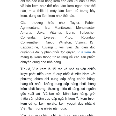
chỉ mà các cửa hàng kem cần đến khi cần tư vấn
về bán kem như thế nào, làm kem ngon như thế
nào, mua thiết bị máy làm kem, tủ trưng bày
kem, dụng cụ làm kem như thế nào.
Các thương hiệu như Taylor, Fabbri,
Agrimontana, Isa, Manitowoc, Menumaster,
Amana, Duke, Vitamix, Bunn, Turbochef,
Comenda, Everest, Pitco, Roundup,
Converntherm, Nieco, Winston, Vizion.. ISI,
Cappuccine, Kuvings… với việc đại diện độc
quyền và đại lý phân phối độc quyền,
Vua kem
đã
mang lại kênh thông tin rõ ràng về các sản phẩm
chuyên dụng cho nhà hàng.
Từ đó,
Vua kem
là đối tác và nhà tư vấn chiến
lược phát triển
kem Ý
duy nhất ở Việt Nam với
phương châm chỉ cung cấp hàng chính hãng,
hàng tốt nhất, không cung cấp hàng nhái, hàng
kém chất lượng, thương hiệu rõ ràng, có nguồn
gốc xuất xứ. Và tạo nên kênh bán hàng, giới
thiệu sản phẩm cao cấp ngành kem Ý, kem tươi,
kem cứng, kem gelato, kem yogurt duy nhất ở
Việt Nam trong nhiều năm qua.
Với phương châm
chỉ tập trung vào sản phẩm