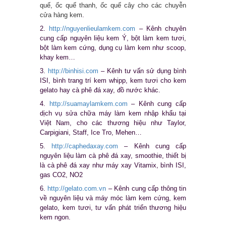
quế, ốc quế thanh, ốc quế cây cho các chuyễn
cửa hàng kem
.
2.
http://nguyenlieulamkem.com
– Kênh chuyên
cung cấp nguyên liệu kem Ý, bột làm kem tươi,
bột làm kem cứng, dụng cụ làm kem như scoop,
khay kem…
3.
http://binhisi.com
– Kênh tư vấn sử dụng bình
ISI, bình trang trí kem whipp, kem tươi cho kem
gelato hay cà phê đá xay, đồ nước khác.
4.
http://suamaylamkem.com
– Kênh cung cấp
dịch vụ sửa chữa máy làm kem nhập khẩu tại
Việt Nam, cho các thương hiệu như Taylor,
Carpigiani, Staff, Ice Tro, Mehen…
5.
http://caphedaxay.com
– Kênh cung cấp
nguyên liệu làm cà phê đá xay, smoothie, thiết bị
là cà phê đá xay như máy xay Vitamix, bình ISI,
gas CO2, NO2
6.
http://gelato.com.vn
– Kênh cung cấp thông tin
về nguyên liệu và máy móc làm kem cứng, kem
gelato, kem tươi, tư vấn phát triển thương hiệu
kem ngon.