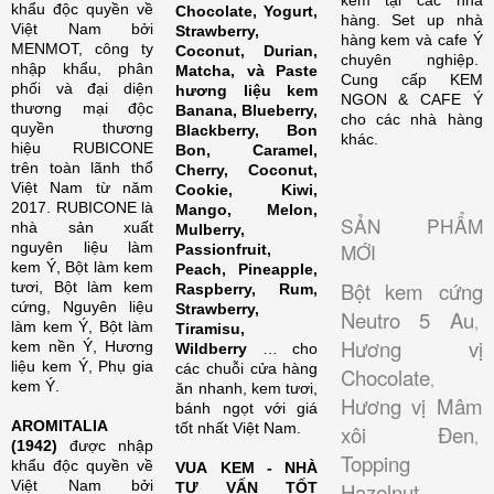
kem tại các nhà
khẩu độc quyền về
Chocolate, Yogurt,
hàng. Set up nhà
Việt Nam bởi
Strawberry,
hàng kem và cafe Ý
MENMOT, công ty
Coconut, Durian,
chuyên nghiệp.
nhập khẩu, phân
Matcha, và Paste
Cung cấp KEM
phối và đại diện
hương liệu kem
NGON & CAFE Ý
thương mại độc
Banana, Blueberry,
cho các nhà hàng
quyền thương
Blackberry, Bon
khác.
hiệu RUBICONE
Bon, Caramel,
trên toàn lãnh thổ
Cherry, Coconut,
Việt Nam từ năm
Cookie, Kiwi,
2017. RUBICONE là
Mango, Melon,
SẢN PHẨM
nhà sản xuất
Mulberry,
nguyên liệu làm
MỚI
Passionfruit,
kem Ý, Bột làm kem
Peach, Pineapple,
Bột kem cứng
tươi, Bột làm kem
Raspberry, Rum,
cứng, Nguyên liệu
Strawberry,
Neutro 5 Au
,
làm kem Ý, Bột làm
Tiramisu,
Hương vị
kem nền Ý, Hương
Wildberry
… cho
liệu kem Ý, Phụ gia
các chuỗi cửa hàng
Chocolate
,
kem Ý.
ăn nhanh, kem tươi,
Hương vị Mâm
bánh ngọt với giá
AROMITALIA
tốt nhất Việt Nam.
xôi Đen
,
(1942)
được nhập
Topping
khẩu độc quyền về
VUA KEM - NHÀ
Việt Nam bởi
Hazelnut
TƯ VẤN TỐT