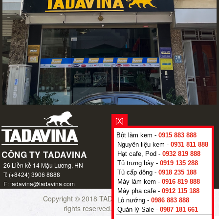
[X]
Bột làm kem -
0915 883 888
Nguyên liệu kem -
0931 811 888
Hạt cafe, Pod -
0932 819 888
Tủ trưng bày -
0919 135 288
Tủ cấp đông -
0918 235 188
Máy làm kem -
0916 819 888
Máy pha cafe -
0912 115 188
Copyright © 2018
TADAVINA CO., LTD
- All
Lò nướng -
0986 883 888
rights reserved.
tadavina.com
Quản lý Sale -
0987 181 661